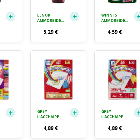
LENOR
WINNI S
TE
AMMORBIDENTE
AMMORBIDENTE
RUBINO E
LAVATRICE
GELSOMINO,
5,29
€
IPOALLERGENICO
4,59
€
42 LAVAGGI,
CONCENTRATO
1.05L
ECOFORMATO
50 LAVAGGI
FRAGRANZA
FIORI
BIANCHI CON
PERLE DI
PROFUMO
BIODEGRADABILI
1250 ML
GREY
GREY
L'ACCHIAPPACOLORE
L'ACCHIAPPACOLOR
PROTEZIONE
PROTEGGE E
20+2 FOGLI
4,89
€
RAVVIVA I
4,89
€
COLORI 18
FOGLI