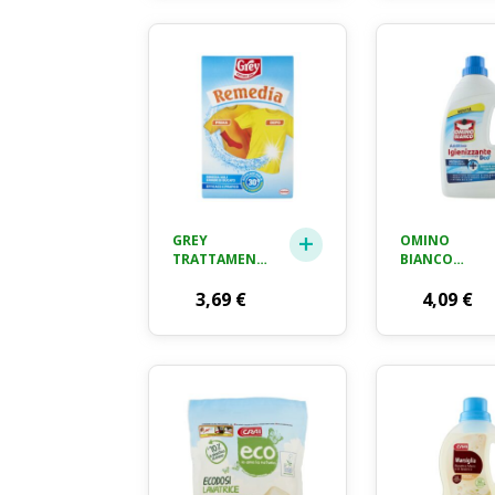
GREY
OMINO
TRATTAMENTO
BIANCO
IN POLVERE
DISINFETTAN
PER
3,69
€
LIQUIDO
4,09
€
RIMEDIARE
MULTIUSO -
AGLI ERRORI
900 ML
DI BUCATO,
200G