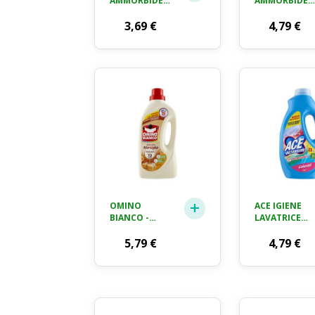
AMMORBIDENTE
AMMORBIDEN
I
CONCENTRA
CONCENTRATI,
3,69
€
SPORT 48
4,79
€
50 LAVAGGI,
LAVAGGI 1056
MUSCHIO
ML
BIANCO, 1 L
OMINO
ACE IGIENE
BIANCO -
LAVATRICE
DETERSIVO
LIQUIDO 21
LAVATRICE
5,79
€
MISURINI
4,79
€
LIQUIDO, 35
COLORATI
LAVAGGI,
RISPETTA
COLORI E
TESSUTI,
FRESCO