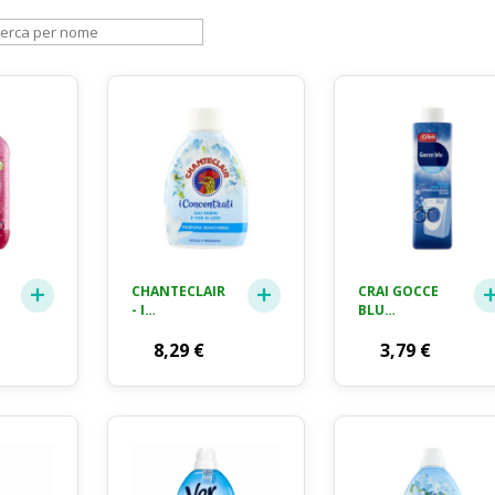
CHANTECLAIR
CRAI GOCCE
- I
BLU
TE
CONCENTRATI,
PROFUMATORE
TO
PROFUMA
8,29
€
PER BUCATO
3,79
€
BIANCHERIA,
250 ML
SALI MARINI E
FIOR DI LOTO,
PROFUMO
INTENSO E
PERSISTENTE
SUI CAPI - 220