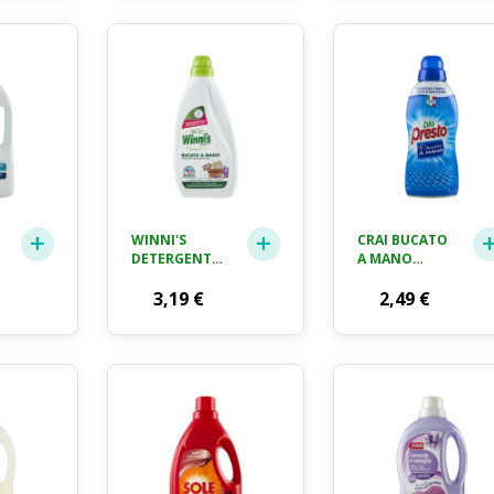
WINNI'S
CRAI BUCATO
DETERGENTE
A MANO
TE
PER BUCATO
DETERSIVO
A MANO, 20
3,19
€
750 ML
2,49
€
LAVAGGI,
750ML