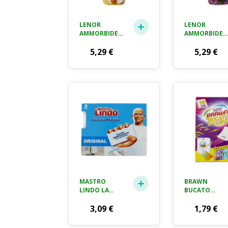
LENOR
LENOR
AMMORBIDENTE
AMMORBIDEN
LAVATRICE
PORTOFINO,
CONCENTRATO,
5,29
€
42 LAVAGGI
5,29
€
ORO E FIORI
DI VANIGLIA,
42 LAVAGGI
882 ML
MASTRO
BRAWN
LINDO LA
BUCATO
GOMMA
SICURO FOGLI
MAGICA 2 PZ
3,09
€
CATTURA
1,79
€
COLORE 10
PEZZI