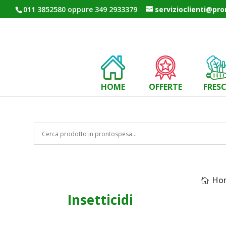
011 3852580 oppure 349 2933379
servizioclienti@pr
HOME
OFFERTE
FRES
Ho
Insetticidi