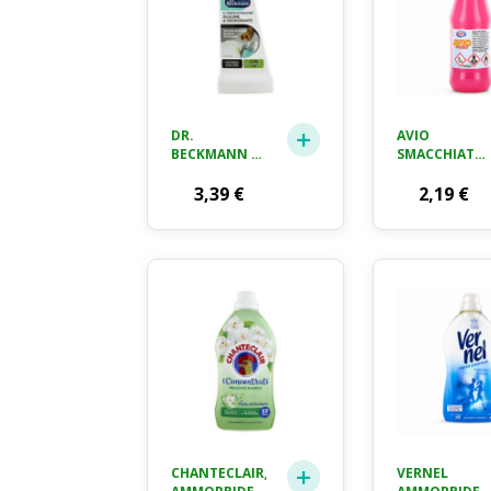
DR.
AVIO
BECKMANN IL
SMACCHIATO
DISSOLVI
375 ML
MACCHIE
3,39
€
2,19
€
RUGGINE &
DEODORANTE
CON
FORMULA
EXTRA ATTIVA
50ML
CHANTECLAIR,
VERNEL