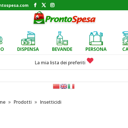
ontospesa.com
CO
DISPENSA
BEVANDE
PERSONA
C
La mia lista dei preferiti
me
Prodotti
Insetticidi