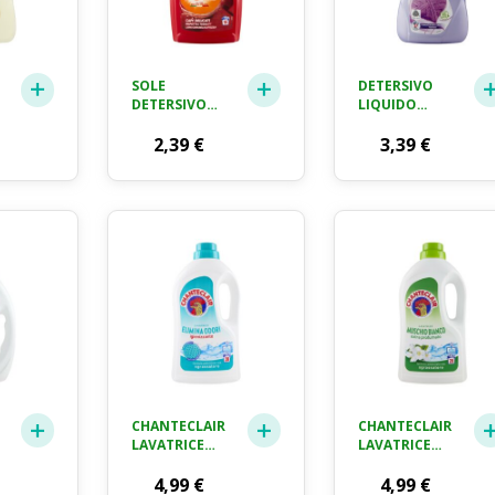
SOLE
DETERSIVO
DETERSIVO
LIQUIDO
PER BUCATO
DELICATI
IN LAVATRICE
2,39
€
LAVANDA
3,39
€
E A MANO,
CRAI LT. 1.5
TUTTI
COLORI CON
AGENTI
CATTURA
COLORE,
LANA E
DELICATI, 16
LAVAGGI,
1000ML
CHANTECLAIR
CHANTECLAIR
LAVATRICE
LAVATRICE
MUSCHIO
MUSCHIO
IGIENIZZANTE
4,99
€
BIANCO 28
4,99
€