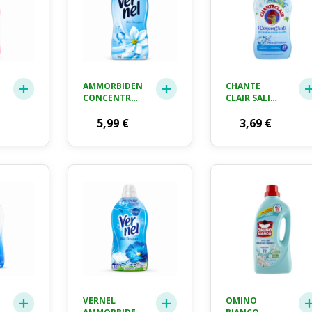
ML
AMMORBIDENTE
CHANTE
RE
CONCENTRATO
CLAIR SALI
VERNEL BLU
MARINI E
OXYGEN (78
5,99
€
FIOR DI LOTO
3,69
€
LAVAGGI),
AMMORBIDENTE
AMMORBIDENTE
CONCENTRATO,
CONCENTRATO
1 L, 50
PER TUTTI I
LAVAGGI
TESSUTI,
MORBIDEZZA
IRRESISTIBILE
E
FRESCHEZZA
DI LUNGA
DURATA
VERNEL
OMINO