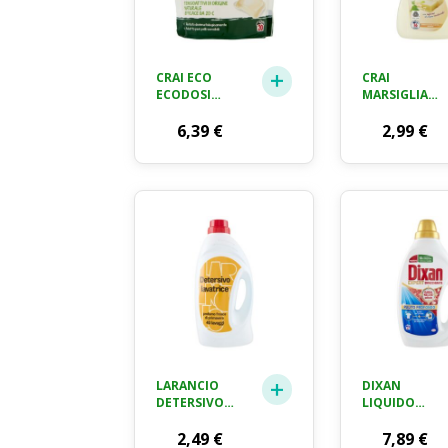
CRAI ECO
CRAI
ECODOSI
MARSIGLIA
LAVATRICE 20
BUCATO A
LAVAGGI 388
6,39
€
MANO E IN
2,99
€
ML
LAVATRICE 1
LT
LARANCIO
DIXAN
DETERSIVO
LIQUIDO
LAVATRICE
LAVATRICE
PROFUMO
2,49
€
SMACCHIANT
7,89
€