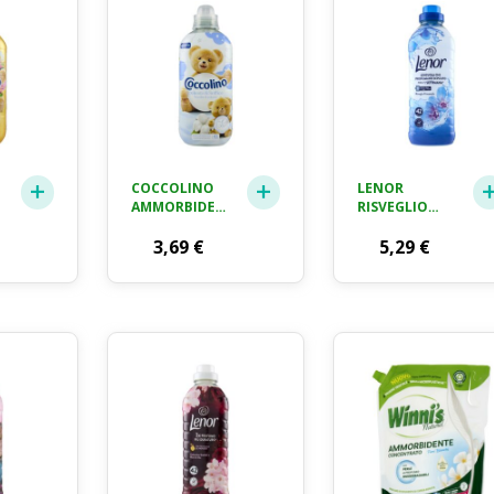
COCCOLINO
LENOR
TE
AMMORBIDENTE
RISVEGLIO
TO
CONCENTRATO
PRIMAVERILE
DELICATO E
3,69
€
AMMORBIDENTE
5,29
€
SOFFICE,
42 LAVAGGI,
AMMORBIDENTE
966 ML
LAVATRICE
IPOALLERGENICO
E
DERMATOLOGICAMENTE
TESTATO,
FORMATO
FINO A 42
LAVAGGI, 980
ML