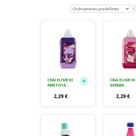
CRAI ELISIR DI
CRAI ELISIR DI
AMETISTA
GEMMA
PROFUMO
AMMORBIDEN
SENSUALE
2,29
€
CONCENTRA
2,29
€
AMMORBIDENTE
750 ML
CONCENTRATO
750 ML