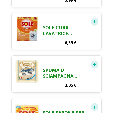
5,99
€
SOLE CURA
LAVATRICE
LIQUIDO - 250ML X
6,59
€
2PZ
SPUMA DI
SCIAMPAGNA
MARSEILLE
2,05
€
LAUNDRY SOAP –
250 G
SOLE SAPONE PER