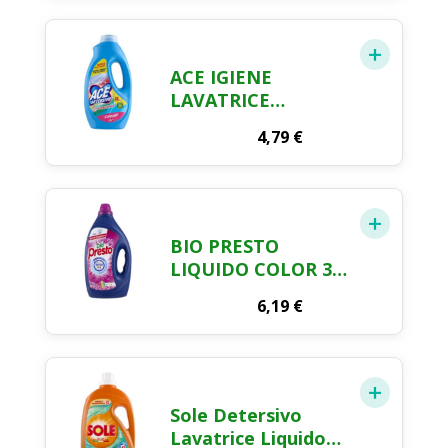
LAVAGGI, RISPETTA
COLORI E TESSUTI,
FRESCO PROFUMO
CON ESSENZA
ACE IGIENE
CUORE DI
LAVATRICE
MARSIGLIA, 1400
LIQUIDO 21
ML
4,79
€
MISURINI
COLORATI
BIO PRESTO
LIQUIDO COLOR 35
LAVAGGI 1.575 ML
6,19
€
Sole Detersivo
Lavatrice Liquido