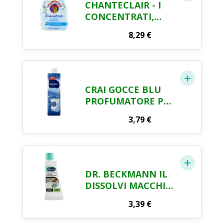
CHANTECLAIR - I
CONCENTRATI,
PROFUMA
8,29
€
BIANCHERIA, SALI
MARINI E FIOR DI
LOTO, PROFUMO
INTENSO E
PERSISTENTE SUI
CRAI GOCCE BLU
CAPI - 220 ML
PROFUMATORE PER
BUCATO 250 ML
3,79
€
DR. BECKMANN IL
DISSOLVI MACCHIE
RUGGINE &
3,39
€
DEODORANTE CON
FORMULA EXTRA