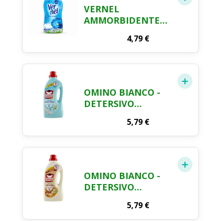
VERNEL
AMMORBIDENTE
CONCENTRATO 48
4,79
€
LAVAGGI 1056 ML
OMINO BIANCO -
DETERSIVO
LAVATRICE
5,79
€
LIQUIDO, 35
LAVAGGI, RISPETTA
COLORI E TESSUTI,
FRESCO PROFUMO
CON ESSENZA DI
OMINO BIANCO -
MUSCHIO BIANCO,
DETERSIVO
1400 ML
LAVATRICE
5,79
€
LIQUIDO, 35