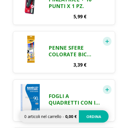
PUNTI X 1 PZ.
5,99
€
PENNE SFERE
COLORATE BIC
CRISTAL X 5 PEZZI
3,39
€
FOGLI A
QUADRETTI CON I
BUCHI RINFORZATI
2,44
€
0
articoli nel carrello
-
0,00 €
ORDINA