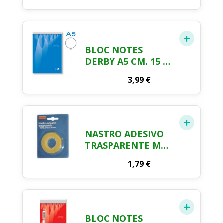
BLOC NOTES
DERBY A5 CM. 15 X
21 3 PEZZI
3,99
€
NASTRO ADESIVO
TRASPARENTE MM.
15 X MT. 33
1,79
€
BLOC NOTES