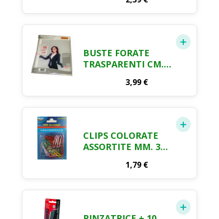
BUSTE FORATE
TRASPARENTI CM.
22 X 30 25 PEZZI
3,99
€
CLIPS COLORATE
ASSORTITE MM. 33
X 100 PZ.
1,79
€
PINZATRICE + 10