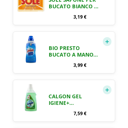
BUCATO BIANCO 2
X 250 GR
3,19
€
BIO PRESTO
BUCATO A MANO
LIQUIDO 750ML
3,99
€
CALGON GEL
IGIENE+
ANTICALCARE
7,59
€
DISINFETTANTE
750 ML