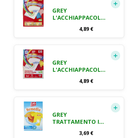
GREY
L'ACCHIAPPACOLORE
PROTEZIONE 20+2
4,89
€
FOGLI
GREY
L'ACCHIAPPACOLORE
PROTEGGE E
4,89
€
RAVVIVA I COLORI
18 FOGLI
GREY
TRATTAMENTO IN
POLVERE PER
3,69
€
RIMEDIARE AGLI