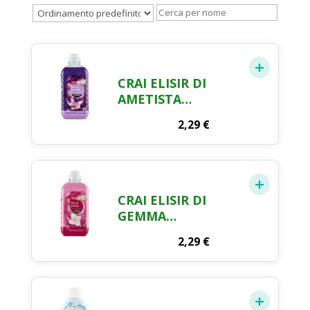
CRAI ELISIR DI
AMETISTA
PROFUMO
2,29
€
SENSUALE
AMMORBIDENTE
CONCENTRATO 750
ML
CRAI ELISIR DI
GEMMA
AMMORBIDENTE
2,29
€
CONCENTRATO 750
ML