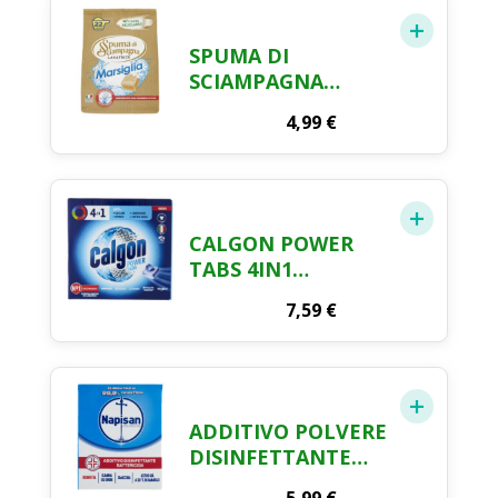
SPUMA DI
SCIAMPAGNA
DETERSIVO IN
4,99
€
POLVERE SACCO
MARSIGLIA 22
MISURINI
CALGON POWER
TABS 4IN1
ANTICALCARE
7,59
€
LAVATRICE 15 TABS
195 GR
ADDITIVO POLVERE
DISINFETTANTE
BATTERICIDA 500G