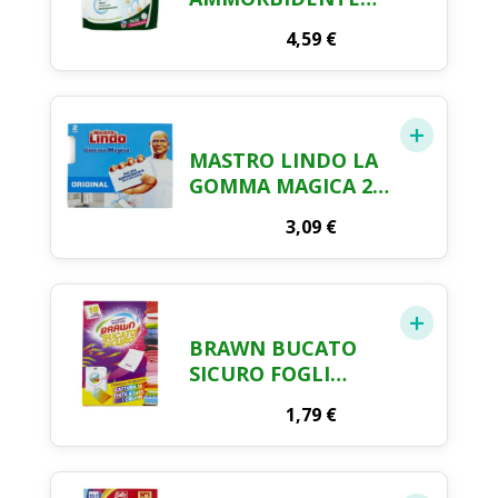
LAVATRICE
4,59
€
IPOALLERGENICO
CONCENTRATO
ECOFORMATO 50
LAVAGGI
FRAGRANZA FIORI
MASTRO LINDO LA
BIANCHI CON
GOMMA MAGICA 2
PERLE DI PROFUMO
PZ
BIODEGRADABILI
3,09
€
1250 ML
BRAWN BUCATO
SICURO FOGLI
CATTURA COLORE
1,79
€
10 PEZZI