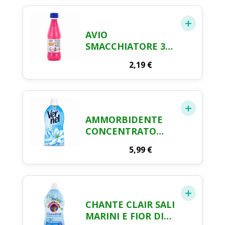
ATTIVA 50ML
AVIO
SMACCHIATORE 375
ML
2,19
€
AMMORBIDENTE
CONCENTRATO
VERNEL BLU
5,99
€
OXYGEN (78
LAVAGGI),
AMMORBIDENTE
CONCENTRATO
PER TUTTI I
CHANTE CLAIR SALI
TESSUTI,
MARINI E FIOR DI
MORBIDEZZA