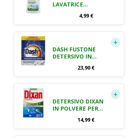
LAVATRICE
MUSCHIO BIANCO
4,99
€
28 LAV. 1260 ML
DASH FUSTONE
DETERSIVO IN
POLVERE - 71
23,90
€
MISURINI
DETERSIVO DIXAN
IN POLVERE PER
LAVATRICE 40
14,99
€
MISURINI