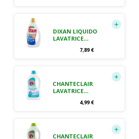
PROFUMO FRESCO
DI PRIMAVERA 2 L
DIXAN LIQUIDO
LAVATRICE
SMACCHIANT 17
7,89
€
MISURINI
CHANTECLAIR
LAVATRICE
MUSCHIO
4,99
€
IGIENIZZANTE 28
LAV. 1260 ML
CHANTECLAIR