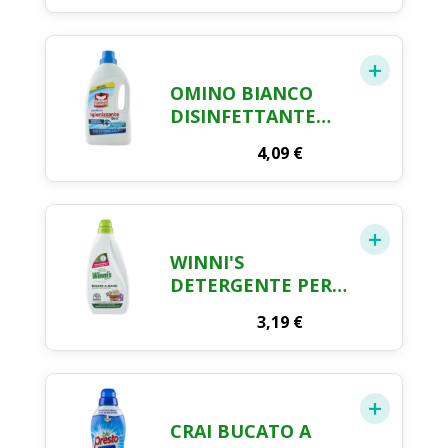
ERRORI DI BUCATO,
200G
OMINO BIANCO
DISINFETTANTE
LIQUIDO
4,09
€
MULTIUSO - 900 ML
WINNI'S
DETERGENTE PER
BUCATO A MANO,
3,19
€
20 LAVAGGI, 750ML
CRAI BUCATO A