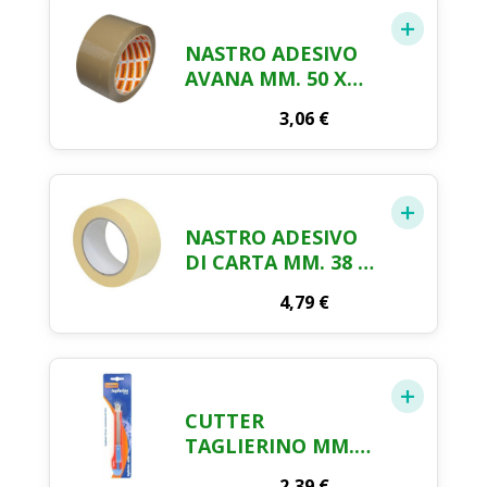
NASTRO ADESIVO
AVANA MM. 50 X
MT. 66
3,06
€
NASTRO ADESIVO
DI CARTA MM. 38 X
MT. 50
4,79
€
CUTTER
TAGLIERINO MM.
143 PZ. 1
2,39
€