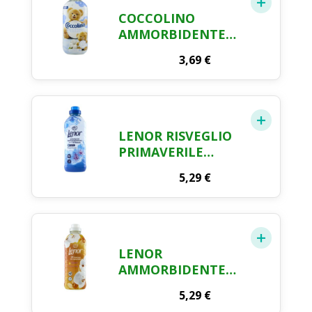
COCCOLINO
AMMORBIDENTE
CONCENTRATO
3,69
€
DELICATO E
SOFFICE,
AMMORBIDENTE
LAVATRICE
IPOALLERGENICO E
LENOR RISVEGLIO
DERMATOLOGICAMENTE
PRIMAVERILE
TESTATO,
AMMORBIDENTE 42
FORMATO FINO A
5,29
€
LAVAGGI, 966 ML
42 LAVAGGI, 980 ML
LENOR
AMMORBIDENTE
LAVATRICE
5,29
€
CONCENTRATO,