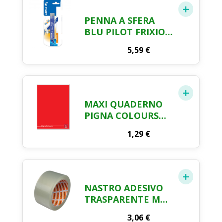
PENNA A SFERA
BLU PILOT FRIXION
X 1 PZ.
5,59
€
MAXI QUADERNO
PIGNA COLOURS
RIGATURA 5MM 42
1,29
€
FOGLI
NASTRO ADESIVO
TRASPARENTE MM.
50 X MT. 66
3,06
€