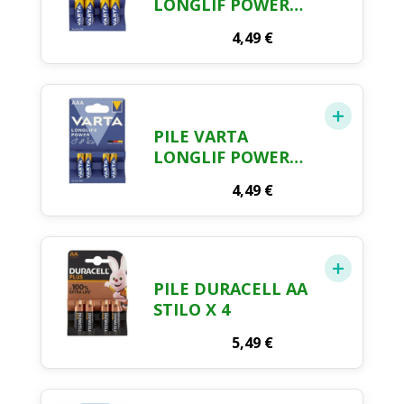
LONGLIF POWER
AAx4
4,49
€
PILE VARTA
LONGLIF POWER
AAAx4
4,49
€
PILE DURACELL AA
STILO X 4
5,49
€