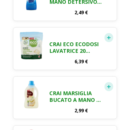
MANO DETERSIVO
750 ML
2,49
€
CRAI ECO ECODOSI
LAVATRICE 20
LAVAGGI 388 ML
6,39
€
CRAI MARSIGLIA
BUCATO A MANO E
IN LAVATRICE 1 LT
2,99
€