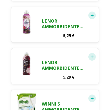
ORO E FIORI DI
VANIGLIA, 42
LAVAGGI 882 ML
LENOR
AMMORBIDENTE
PORTOFINO, 42
5,29
€
LAVAGGI
LENOR
AMMORBIDENTE
RUBINO E
5,29
€
GELSOMINO, 42
LAVAGGI, 1.05L
WINNI S
AMMORBIDENTE