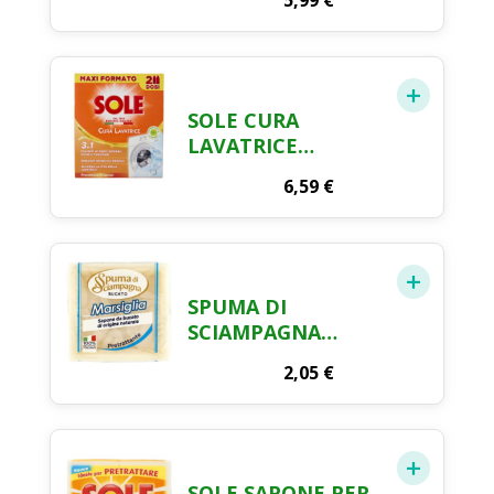
5,99
€
SOLE CURA
LAVATRICE
LIQUIDO - 250ML X
6,59
€
2PZ
SPUMA DI
SCIAMPAGNA
MARSEILLE
2,05
€
LAUNDRY SOAP –
250 G
SOLE SAPONE PER