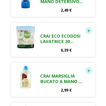
MANO DETERSIVO
750 ML
2,49
€
CRAI ECO ECODOSI
LAVATRICE 20
LAVAGGI 388 ML
6,39
€
CRAI MARSIGLIA
BUCATO A MANO E
IN LAVATRICE 1 LT
2,99
€