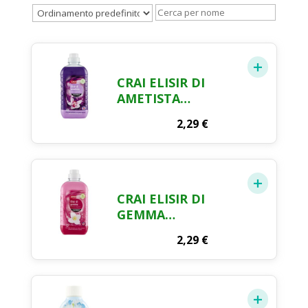
CRAI ELISIR DI
AMETISTA
PROFUMO
2,29
€
SENSUALE
AMMORBIDENTE
CONCENTRATO 750
ML
CRAI ELISIR DI
GEMMA
AMMORBIDENTE
2,29
€
CONCENTRATO 750
ML