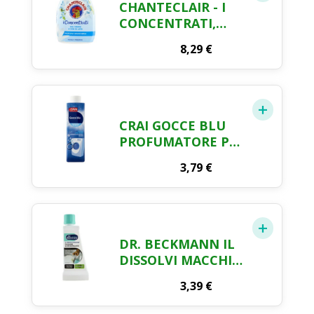
CHANTECLAIR - I
CONCENTRATI,
PROFUMA
8,29
€
BIANCHERIA, SALI
MARINI E FIOR DI
LOTO, PROFUMO
INTENSO E
PERSISTENTE SUI
CRAI GOCCE BLU
CAPI - 220 ML
PROFUMATORE PER
BUCATO 250 ML
3,79
€
DR. BECKMANN IL
DISSOLVI MACCHIE
RUGGINE &
3,39
€
DEODORANTE CON
FORMULA EXTRA