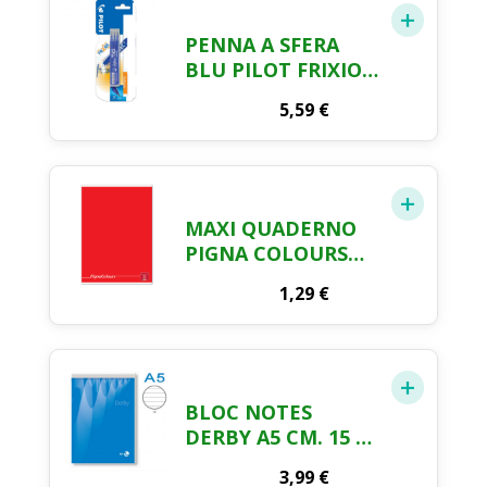
PENNA A SFERA
BLU PILOT FRIXION
X 1 PZ.
5,59
€
MAXI QUADERNO
PIGNA COLOURS
RIGATURA 5MM 42
1,29
€
FOGLI
BLOC NOTES
DERBY A5 CM. 15 X
21 3 PEZZI
3,99
€