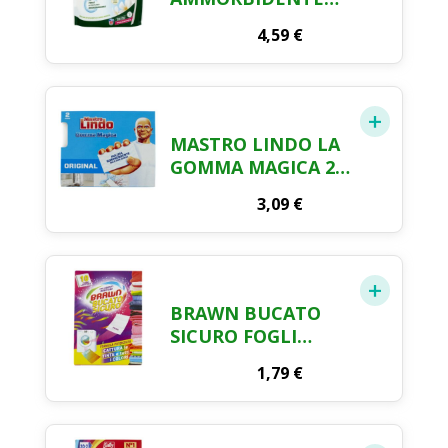
LAVATRICE
4,59
€
IPOALLERGENICO
CONCENTRATO
ECOFORMATO 50
LAVAGGI
FRAGRANZA FIORI
MASTRO LINDO LA
BIANCHI CON
GOMMA MAGICA 2
PERLE DI PROFUMO
PZ
BIODEGRADABILI
3,09
€
1250 ML
BRAWN BUCATO
SICURO FOGLI
CATTURA COLORE
1,79
€
10 PEZZI