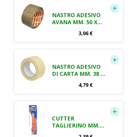
NASTRO ADESIVO
AVANA MM. 50 X
MT. 66
3,06
€
NASTRO ADESIVO
DI CARTA MM. 38 X
MT. 50
4,79
€
CUTTER
TAGLIERINO MM.
143 PZ. 1
2,39
€