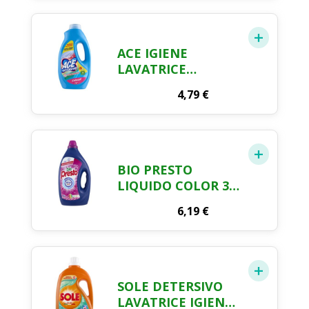
LAVAGGI, RISPETTA
COLORI E TESSUTI,
FRESCO PROFUMO
CON ESSENZA
ACE IGIENE
CUORE DI
LAVATRICE
MARSIGLIA, 1400
LIQUIDO 21
ML
4,79
€
MISURINI
COLORATI
BIO PRESTO
LIQUIDO COLOR 35
LAVAGGI 1.575 ML
6,19
€
SOLE DETERSIVO
LAVATRICE IGIENE