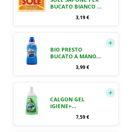
BUCATO BIANCO 2
X 250 GR
3,19
€
BIO PRESTO
BUCATO A MANO
LIQUIDO 750ML
3,99
€
CALGON GEL
IGIENE+
ANTICALCARE
7,59
€
DISINFETTANTE
750 ML