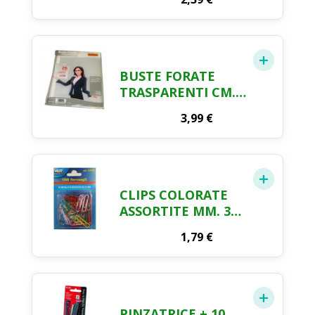
BUSTE FORATE
TRASPARENTI CM.
22 X 30 25 PEZZI
3,99
€
CLIPS COLORATE
ASSORTITE MM. 33
X 100 PZ.
1,79
€
PINZATRICE + 10