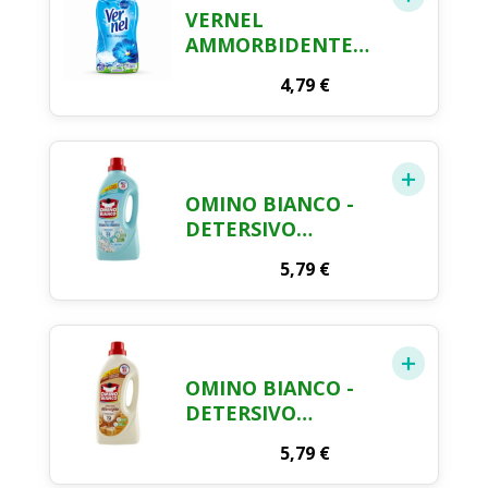
VERNEL
AMMORBIDENTE
CONCENTRATO 48
4,79
€
LAVAGGI 1056 ML
OMINO BIANCO -
DETERSIVO
LAVATRICE
5,79
€
LIQUIDO, 35
LAVAGGI, RISPETTA
COLORI E TESSUTI,
FRESCO PROFUMO
CON ESSENZA DI
OMINO BIANCO -
MUSCHIO BIANCO,
DETERSIVO
1400 ML
LAVATRICE
5,79
€
LIQUIDO, 35