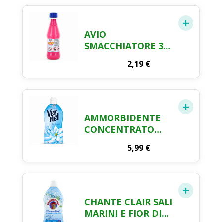
ATTIVA 50ML
AVIO
SMACCHIATORE 375
ML
2,19
€
AMMORBIDENTE
CONCENTRATO
VERNEL BLU
5,99
€
OXYGEN (78
LAVAGGI),
AMMORBIDENTE
CONCENTRATO
PER TUTTI I
CHANTE CLAIR SALI
TESSUTI,
MARINI E FIOR DI
MORBIDEZZA