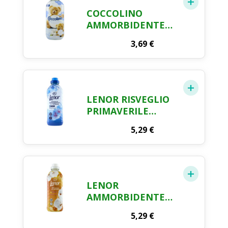
COCCOLINO
AMMORBIDENTE
CONCENTRATO
3,69
€
DELICATO E
SOFFICE,
AMMORBIDENTE
LAVATRICE
IPOALLERGENICO E
LENOR RISVEGLIO
DERMATOLOGICAMENTE
PRIMAVERILE
TESTATO,
AMMORBIDENTE 42
FORMATO FINO A
5,29
€
LAVAGGI, 966 ML
42 LAVAGGI, 980 ML
LENOR
AMMORBIDENTE
LAVATRICE
5,29
€
CONCENTRATO,