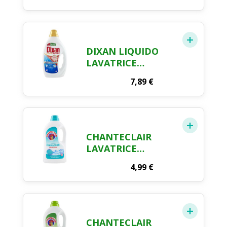
PROFUMO FRESCO
DI PRIMAVERA 2 L
DIXAN LIQUIDO
LAVATRICE
SMACCHIANT 17
7,89
€
MISURINI
CHANTECLAIR
LAVATRICE
MUSCHIO
4,99
€
IGIENIZZANTE 28
LAV. 1260 ML
CHANTECLAIR