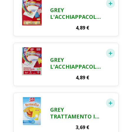
GREY
L'ACCHIAPPACOLORE
PROTEZIONE 20+2
4,89
€
FOGLI
GREY
L'ACCHIAPPACOLORE
PROTEGGE E
4,89
€
RAVVIVA I COLORI
18 FOGLI
GREY
TRATTAMENTO IN
POLVERE PER
3,69
€
RIMEDIARE AGLI