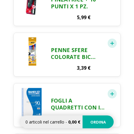
PUNTI X 1 PZ.
5,99
€
PENNE SFERE
COLORATE BIC
CRISTAL X 5 PEZZI
3,39
€
FOGLI A
QUADRETTI CON I
BUCHI RINFORZATI
2,44
€
0
articoli nel carrello
-
0,00 €
ORDINA