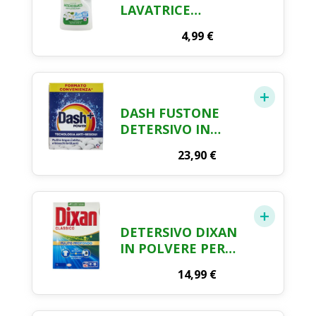
LAVATRICE
MUSCHIO BIANCO
4,99
€
28 LAV. 1260 ML
DASH FUSTONE
DETERSIVO IN
POLVERE - 71
23,90
€
MISURINI
DETERSIVO DIXAN
IN POLVERE PER
LAVATRICE 40
14,99
€
MISURINI