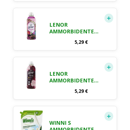
ORO E FIORI DI
VANIGLIA, 42
LAVAGGI 882 ML
LENOR
AMMORBIDENTE
PORTOFINO, 42
5,29
€
LAVAGGI
LENOR
AMMORBIDENTE
RUBINO E
5,29
€
GELSOMINO, 42
LAVAGGI, 1.05L
WINNI S
AMMORBIDENTE