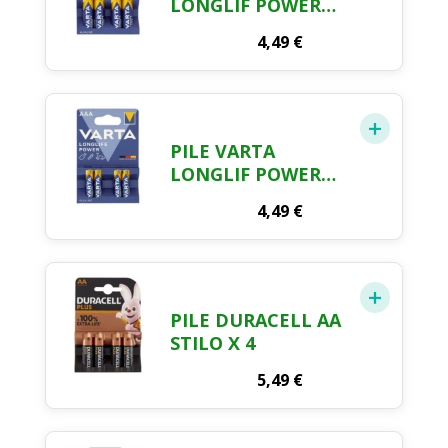
LONGLIF POWER
AAx4
4,49
€
PILE VARTA
LONGLIF POWER
AAAx4
4,49
€
PILE DURACELL AA
STILO X 4
5,49
€