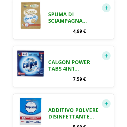
SPUMA DI
SCIAMPAGNA
DETERSIVO IN
4,99
€
POLVERE SACCO
MARSIGLIA 22
MISURINI
CALGON POWER
TABS 4IN1
ANTICALCARE
7,59
€
LAVATRICE 15 TABS
195 GR
ADDITIVO POLVERE
DISINFETTANTE
BATTERICIDA 500G