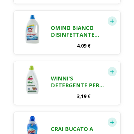
ERRORI DI BUCATO,
200G
OMINO BIANCO
DISINFETTANTE
LIQUIDO
4,09
€
MULTIUSO - 900 ML
WINNI'S
DETERGENTE PER
BUCATO A MANO,
3,19
€
20 LAVAGGI, 750ML
CRAI BUCATO A