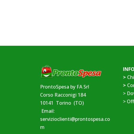
INF
>
Ch
>
Co
ProntoSpesa by FA Srl
>
Do
Corso Racconigi 184
>
Off
10141 Torino (TO)
Email:
servizioclienti@prontospesa.co
m