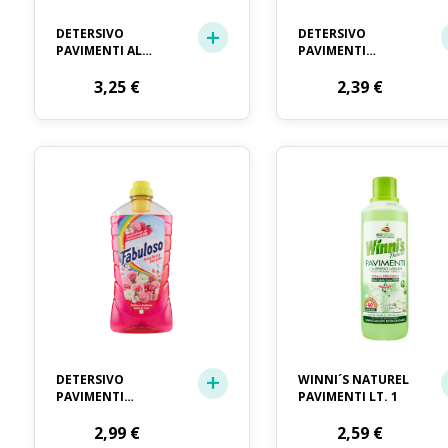
DETERSIVO
DETERSIVO
PAVIMENTI AL
PAVIMENTI
LIMONE
DISINFETTANTE
MASTROLINDO LT.
3,25
€
CRAI LT. 1
2,39
€
0,93
DETERSIVO
WINNI´S NATUREL
PAVIMENTI
PAVIMENTI LT. 1
FABULOSO
PROFUMATO LT.
2,99
€
2,59
€
1.25