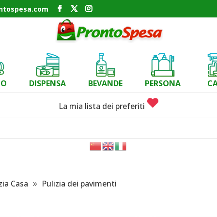
ontospesa.com
CO
DISPENSA
BEVANDE
PERSONA
C
La mia lista dei preferiti
zia Casa
Pulizia dei pavimenti