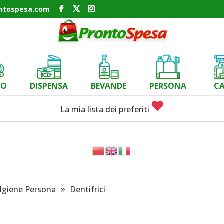
ontospesa.com
CO
DISPENSA
BEVANDE
PERSONA
C
La mia lista dei preferiti
Igiene Persona
Dentifrici