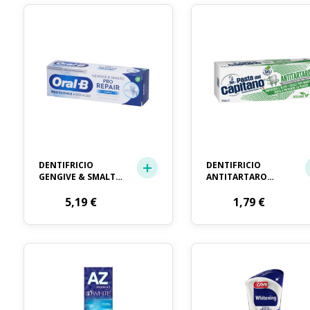
DENTIFRICIO
DENTIFRICIO
GENGIVE & SMALTO
ANTITARTARO
ORAL-B ML. 75
PASTA DEL
5,19
€
CAPITANO ML. 75
1,79
€