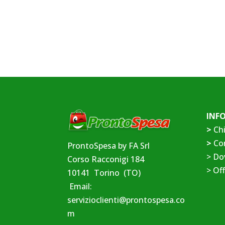
INF
>
Ch
>
Co
ProntoSpesa by FA Srl
>
Do
Corso Racconigi 184
>
Off
10141 Torino (TO)
Email:
servizioclienti@prontospesa.co
m