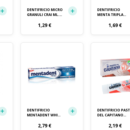
DENTIFRICIO MICRO
DENTIFRICIO
GRANULI CRAI ML.
MENTA TRIPLA
75
PROTEZIONE
1,29
€
AQUAFRESH ML. 7
1,69
€
DENTIFRICIO
DENTIFRICIO PAS
MENTADENT WHITE
DEL CAPITANO
SYSTEM ML. 75
ALITO FRESCO ML.
2,79
€
75
2,19
€