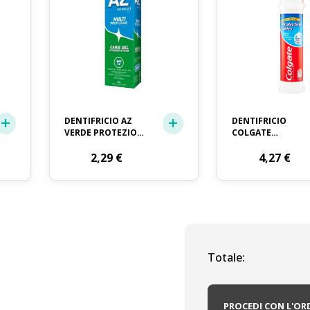
DENTIFRICIO AZ
DENTIFRICIO
VERDE PROTEZIONE
COLGATE
CARIE GEL ML. 75
PROTECTION
2,29
€
CARIES DISPENSER
4,27
€
ML. 100
Totale:
PROCEDI CON L'OR