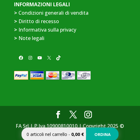
INFORMAZIONI LEGALI
>
Condizioni generali di vendita
>
Diritto di recesso
>
Informativa sulla privacy
>
Note legali
Facebook
Instagram
YouTube
X
TikTok
FA Srl | P.Iva 10900810010 | Copyright 2025 ©
Consulente Web
0
articoli nel carrello
-
0,00 €
ORDINA