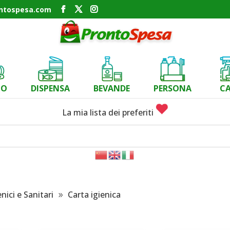
ontospesa.com
CO
DISPENSA
BEVANDE
PERSONA
C
La mia lista dei preferiti
enici e Sanitari
Carta igienica