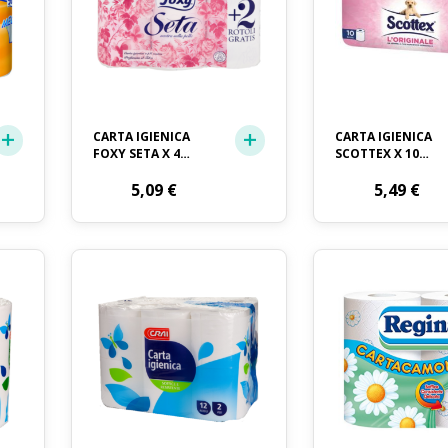
CARTA IGIENICA
CARTA IGIENICA
FOXY SETA X 4
SCOTTEX X 10
ROTOLI + 2
ROTOLI
OMAGGIO
5,09
€
5,49
€