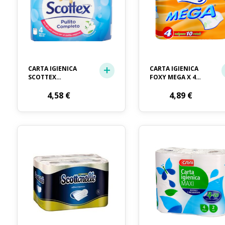
CARTA IGIENICA
CARTA IGIENICA
SCOTTEX
FOXY MEGA X 4
MAXIROTOLO X 4
ROTOLONI
ROTOLI
4,58
€
4,89
€