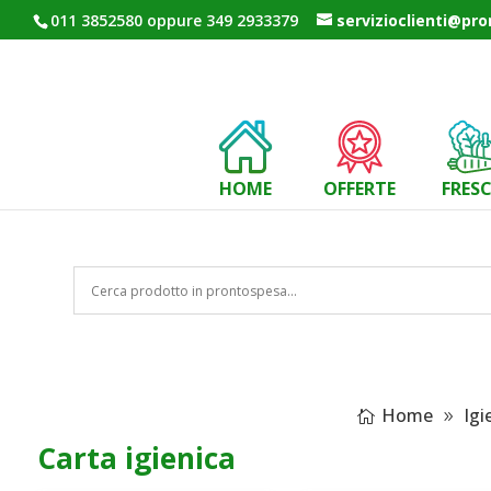
011 3852580 oppure 349 2933379
servizioclienti@pr
HOME
OFFERTE
FRES
Home
Igi
Carta igienica