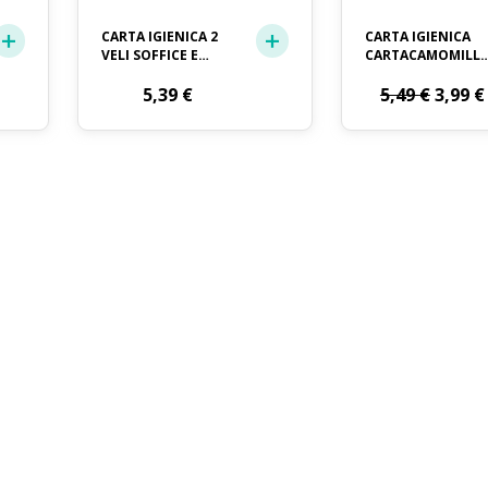
CARTA IGIENICA 2
CARTA IGIENICA
VELI SOFFICE E
CARTACAMOMILL
RESISTENTE CRAI X
REGINA X 4
Il
12 ROTOLI
5,39
€
5,49
€
3,99
€
prezz
origin
era:
5,49 €.