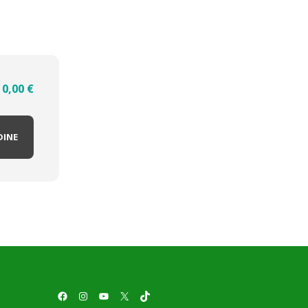
0,00
€
DINE
Facebook
Instagram
YouTube
X
TikTok