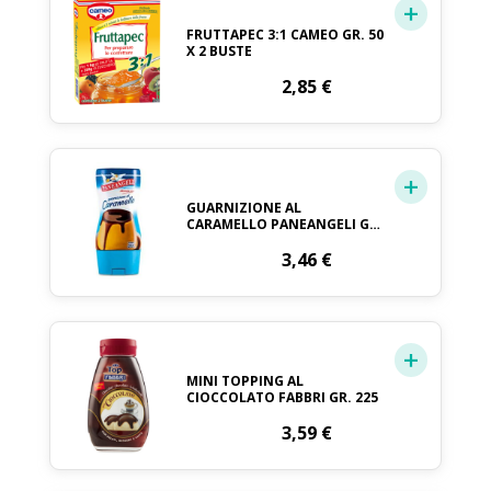
FRUTTAPEC 3:1 CAMEO GR. 50
X 2 BUSTE
2,85
€
GUARNIZIONE AL
CARAMELLO PANEANGELI GR.
200
3,46
€
MINI TOPPING AL
CIOCCOLATO FABBRI GR. 225
3,59
€