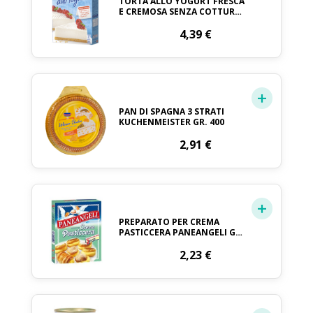
TORTA ALLO YOGURT FRESCA
E CREMOSA SENZA COTTURA
CAMEO GR280
4,39
€
PAN DI SPAGNA 3 STRATI
KUCHENMEISTER GR. 400
2,91
€
PREPARATO PER CREMA
PASTICCERA PANEANGELI GR.
150
2,23
€