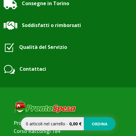

Consegne in Torino

Soddisfatti o rimborsati
Z
Qualità del Servizio
w
Contattaci
ProntoSpesa by FA Srl
0
articoli nel carrello
-
0,00 €
ORDINA
Corso Racconigi 184