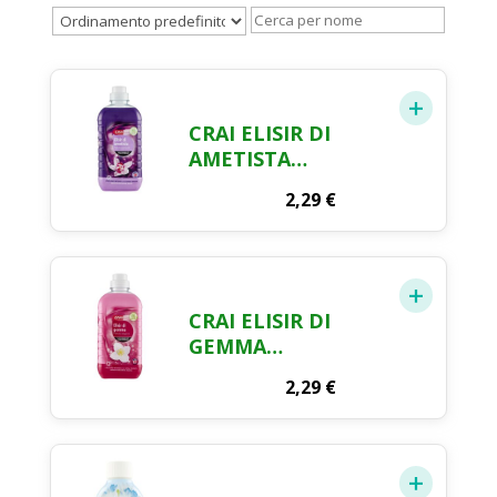
CRAI ELISIR DI
AMETISTA
PROFUMO
2,29
€
SENSUALE
AMMORBIDENTE
CONCENTRATO 750
ML
CRAI ELISIR DI
GEMMA
AMMORBIDENTE
2,29
€
CONCENTRATO 750
ML