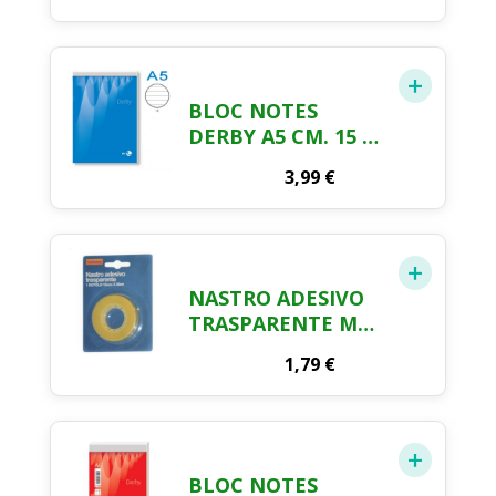
BLOC NOTES
DERBY A5 CM. 15 X
21 3 PEZZI
3,99
€
NASTRO ADESIVO
TRASPARENTE MM.
15 X MT. 33
1,79
€
BLOC NOTES