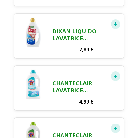
PROFUMO FRESCO
DI PRIMAVERA 2 L
DIXAN LIQUIDO
LAVATRICE
SMACCHIANT 17
7,89
€
MISURINI
CHANTECLAIR
LAVATRICE
MUSCHIO
4,99
€
IGIENIZZANTE 28
LAV. 1260 ML
CHANTECLAIR