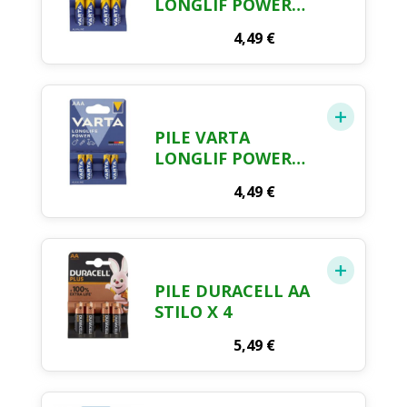
LONGLIF POWER
AAx4
4,49
€
PILE VARTA
LONGLIF POWER
AAAx4
4,49
€
PILE DURACELL AA
STILO X 4
5,49
€