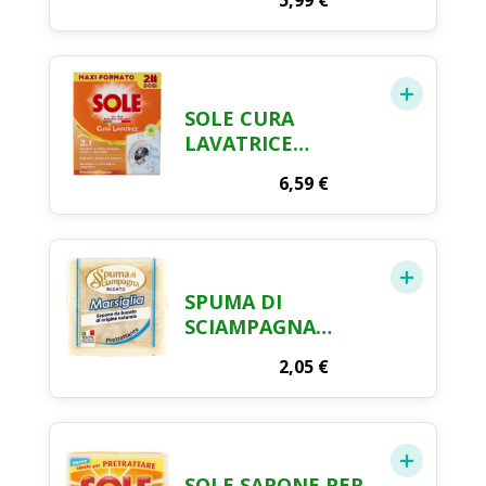
5,99
€
SOLE CURA
LAVATRICE
LIQUIDO - 250ML X
6,59
€
2PZ
SPUMA DI
SCIAMPAGNA
MARSEILLE
2,05
€
LAUNDRY SOAP –
250 G
SOLE SAPONE PER