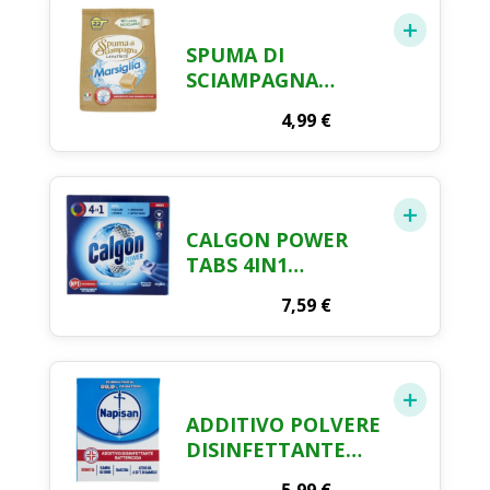
SPUMA DI
SCIAMPAGNA
DETERSIVO IN
4,99
€
POLVERE SACCO
MARSIGLIA 22
MISURINI
CALGON POWER
TABS 4IN1
ANTICALCARE
7,59
€
LAVATRICE 15 TABS
195 GR
ADDITIVO POLVERE
DISINFETTANTE
BATTERICIDA 500G