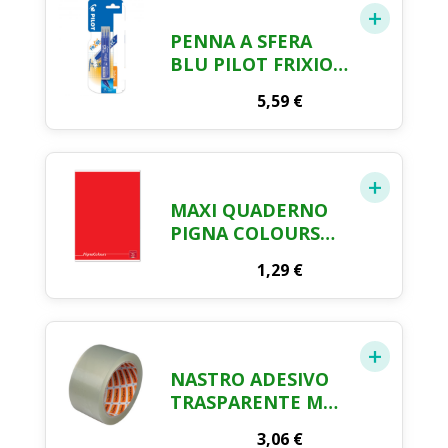
PENNA A SFERA
BLU PILOT FRIXION
X 1 PZ.
5,59
€
MAXI QUADERNO
PIGNA COLOURS
RIGATURA 5MM 42
1,29
€
FOGLI
NASTRO ADESIVO
TRASPARENTE MM.
50 X MT. 66
3,06
€