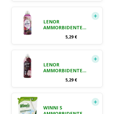
ORO E FIORI DI
VANIGLIA, 42
LAVAGGI 882 ML
LENOR
AMMORBIDENTE
PORTOFINO, 42
5,29
€
LAVAGGI
LENOR
AMMORBIDENTE
RUBINO E
5,29
€
GELSOMINO, 42
LAVAGGI, 1.05L
WINNI S
AMMORBIDENTE