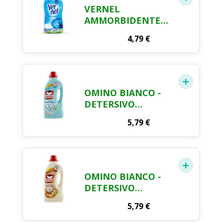
VERNEL
AMMORBIDENTE
CONCENTRATO 48
4,79
€
LAVAGGI 1056 ML
OMINO BIANCO -
DETERSIVO
LAVATRICE
5,79
€
LIQUIDO, 35
LAVAGGI, RISPETTA
COLORI E TESSUTI,
FRESCO PROFUMO
CON ESSENZA DI
OMINO BIANCO -
MUSCHIO BIANCO,
DETERSIVO
1400 ML
LAVATRICE
5,79
€
LIQUIDO, 35