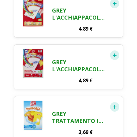
GREY
L'ACCHIAPPACOLORE
PROTEZIONE 20+2
4,89
€
FOGLI
GREY
L'ACCHIAPPACOLORE
PROTEGGE E
4,89
€
RAVVIVA I COLORI
18 FOGLI
GREY
TRATTAMENTO IN
POLVERE PER
3,69
€
RIMEDIARE AGLI