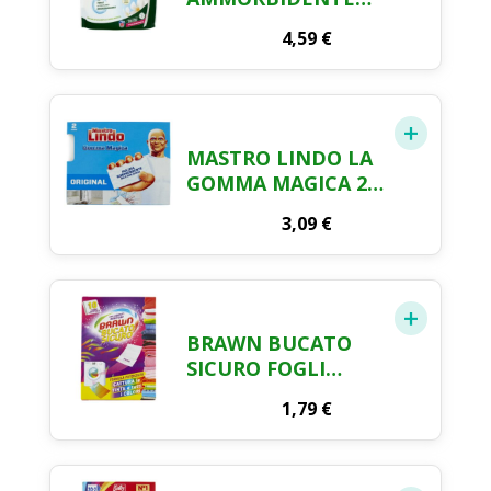
LAVATRICE
4,59
€
IPOALLERGENICO
CONCENTRATO
ECOFORMATO 50
LAVAGGI
FRAGRANZA FIORI
MASTRO LINDO LA
BIANCHI CON
GOMMA MAGICA 2
PERLE DI PROFUMO
PZ
BIODEGRADABILI
3,09
€
1250 ML
BRAWN BUCATO
SICURO FOGLI
CATTURA COLORE
1,79
€
10 PEZZI