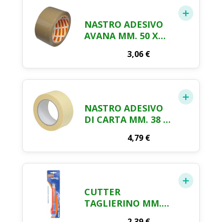
NASTRO ADESIVO
AVANA MM. 50 X
MT. 66
3,06
€
NASTRO ADESIVO
DI CARTA MM. 38 X
MT. 50
4,79
€
CUTTER
TAGLIERINO MM.
143 PZ. 1
2,39
€