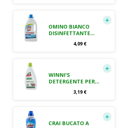
ERRORI DI BUCATO,
200G
OMINO BIANCO
DISINFETTANTE
LIQUIDO
4,09
€
MULTIUSO - 900 ML
WINNI'S
DETERGENTE PER
BUCATO A MANO,
3,19
€
20 LAVAGGI, 750ML
CRAI BUCATO A