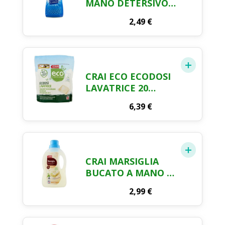
MANO DETERSIVO
750 ML
2,49
€
CRAI ECO ECODOSI
LAVATRICE 20
LAVAGGI 388 ML
6,39
€
CRAI MARSIGLIA
BUCATO A MANO E
IN LAVATRICE 1 LT
2,99
€