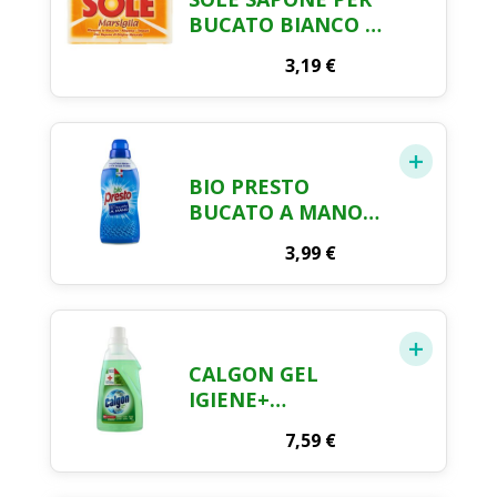
BUCATO BIANCO 2
X 250 GR
3,19
€
BIO PRESTO
BUCATO A MANO
LIQUIDO 750ML
3,99
€
CALGON GEL
IGIENE+
ANTICALCARE
7,59
€
DISINFETTANTE
750 ML