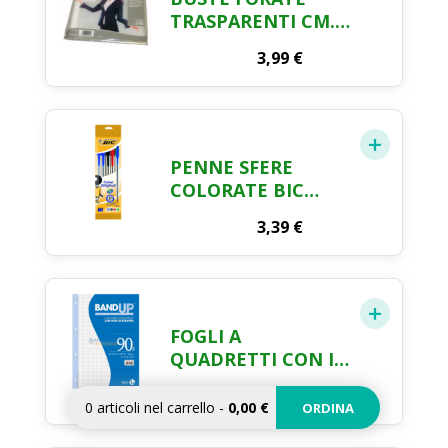
TRASPARENTI CM.
22 X 30 25 PEZZI
3,99
€
PENNE SFERE
COLORATE BIC
CRISTAL X 5 PEZZI
3,39
€
FOGLI A
QUADRETTI CON I
BUCHI RINFORZATI
2,44
€
0
articoli nel carrello
-
0,00 €
ORDINA