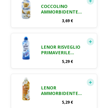
COCCOLINO
AMMORBIDENTE
CONCENTRATO
3,69
€
DELICATO E
SOFFICE,
AMMORBIDENTE
LAVATRICE
IPOALLERGENICO E
LENOR RISVEGLIO
DERMATOLOGICAMENTE
PRIMAVERILE
TESTATO,
AMMORBIDENTE 42
FORMATO FINO A
5,29
€
LAVAGGI, 966 ML
42 LAVAGGI, 980 ML
LENOR
AMMORBIDENTE
LAVATRICE
5,29
€
CONCENTRATO,