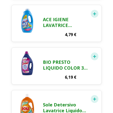
LAVAGGI, RISPETTA
COLORI E TESSUTI,
FRESCO PROFUMO
CON ESSENZA
ACE IGIENE
CUORE DI
LAVATRICE
MARSIGLIA, 1400
LIQUIDO 21
ML
4,79
€
MISURINI
COLORATI
BIO PRESTO
LIQUIDO COLOR 35
LAVAGGI 1.575 ML
6,19
€
Sole Detersivo
Lavatrice Liquido