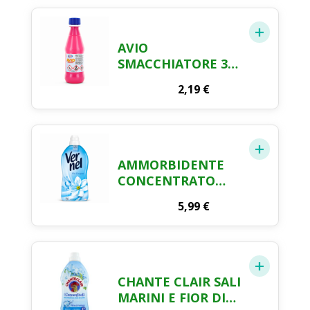
ATTIVA 50ML
AVIO
SMACCHIATORE 375
ML
2,19
€
AMMORBIDENTE
CONCENTRATO
VERNEL BLU
5,99
€
OXYGEN (78
LAVAGGI),
AMMORBIDENTE
CONCENTRATO
PER TUTTI I
CHANTE CLAIR SALI
TESSUTI,
MARINI E FIOR DI
MORBIDEZZA