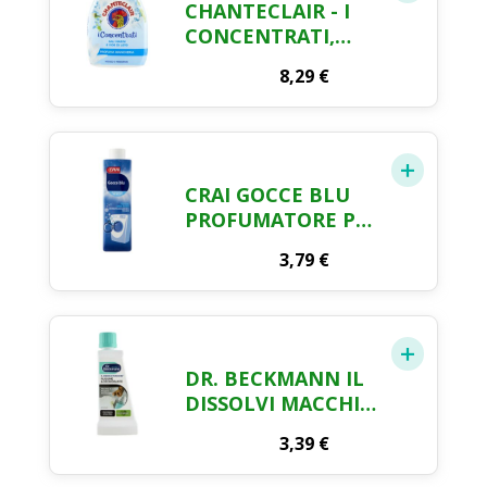
CHANTECLAIR - I
CONCENTRATI,
PROFUMA
8,29
€
BIANCHERIA, SALI
MARINI E FIOR DI
LOTO, PROFUMO
INTENSO E
PERSISTENTE SUI
CRAI GOCCE BLU
CAPI - 220 ML
PROFUMATORE PER
BUCATO 250 ML
3,79
€
DR. BECKMANN IL
DISSOLVI MACCHIE
RUGGINE &
3,39
€
DEODORANTE CON
FORMULA EXTRA