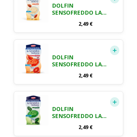
DOLFIN
SENSOFREDDO LA
GRANITA SICILIANA
2,49
€
GUSTO MANDORLA
2 X 100 ML
DOLFIN
SENSOFREDDO LA
GRANITA SICILIANA
2,49
€
GUSTO ARANCIA
ROSSA DI SICLIA
IGP 2 X 100 ML
DOLFIN
SENSOFREDDO LA
GRANITA SICILIANA
2,49
€
GUSTO MENTA