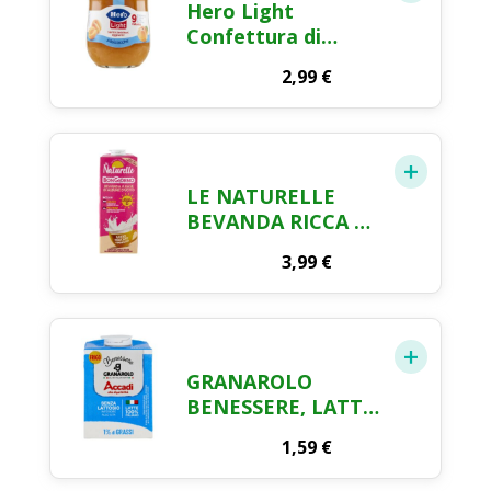
Hero Light
Confettura di
Albicocche 280 g
2,99
€
LE NATURELLE
BEVANDA RICCA DI
CALCIO E
3,99
€
PROTEINE GUSTO
DELICATO DI
VANIGLIA 1 L
GRANAROLO
BENESSERE, LATTE
ACCADÌ, 500ML,
1,59
€
SENZA LATTOSIO
(<0,1%), BASSO