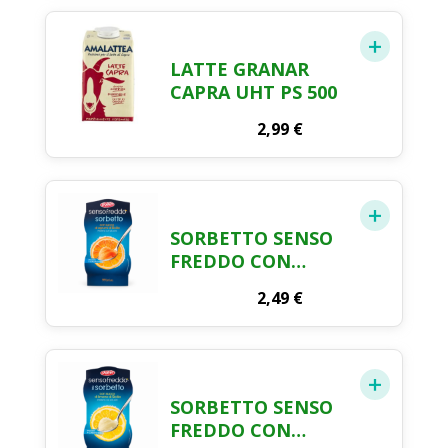
CONTENUTO DI
GRASSI (1%),
PASTORIZZATO A
LATTE GRANAR
TEMPERATURA
CAPRA UHT PS 500
ELEVATA
2,99
€
SORBETTO SENSO
FREDDO CON
SUCCO DI FRUTTA
2,49
€
AGRUMI DI SICILIA
PRONTO DA
GELARE DOLFIN 2 X
100 ML
SORBETTO SENSO
FREDDO CON