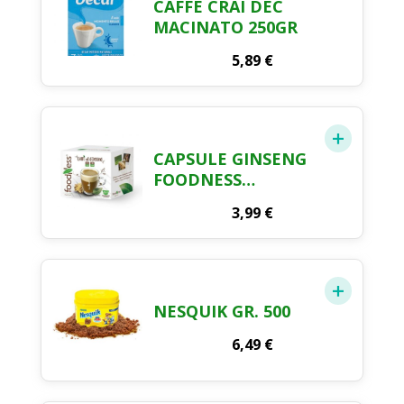
CAFFE CRAI DEC
MACINATO 250GR
5,89
€
CAPSULE GINSENG
FOODNESS
COMPATIBILI
3,99
€
NESCAFÈ 10PZ
NESQUIK GR. 500
6,49
€