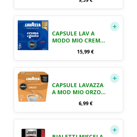
9,59
€
CAPSULE LAV A
MODO MIO CREMA
GUSTO 36
15,99
€
CAPSULE LAVAZZA
A MOD MIO ORZO
12PZ
6,99
€
BIALETTI MISCELA