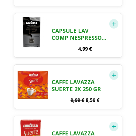
CAPSULE LAV
COMP NESPRESSO
RISTRETTO 10PZ
4,99
€
CAFFE LAVAZZA
SUERTE 2X 250 GR
Il
Il
9,99
€
8,59
€
prezzo
prezzo
originale
attuale
era:
è:
9,99 €.
8,59 €.
CAFFE LAVAZZA