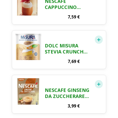
NESCAFÉ
CAPPUCCINO
BARATT 250G
7,59
€
DOLC MISURA
STEVIA CRUNCH
500G
7,69
€
NESCAFE GINSENG
DA ZUCCHERARE
10BS
3,99
€