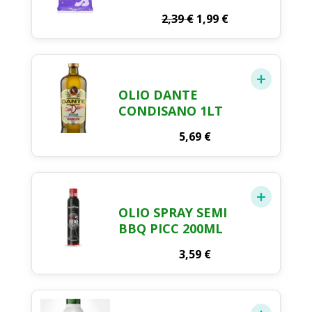
Il
Il
2,39
€
1,99
€
prezzo
prezzo
originale
attuale
era:
è:
2,39 €.
1,99 €.
OLIO DANTE
CONDISANO 1LT
5,69
€
OLIO SPRAY SEMI
BBQ PICC 200ML
3,59
€