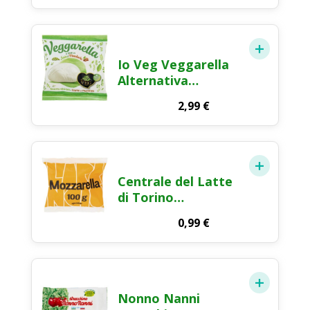
Io Veg Veggarella
Alternativa
Vegetale alla
2,99
€
Mozzarella 125g
Centrale del Latte
di Torino
Tapporosso
0,99
€
Mozzarella Fior di
Latte Formaggio
Fresco 100g
Nonno Nanni