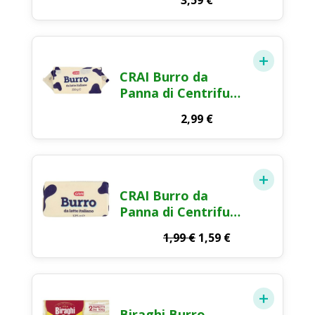
3,59
€
Centrifugata 125g
CRAI Burro da
Panna di Centrifuga
250g
2,99
€
CRAI Burro da
Panna di Centrifuga
125g
Il
Il
1,99
€
1,59
€
prezzo
prezzo
originale
attuale
era:
è:
1,99 €.
1,59 €.
Biraghi Burro