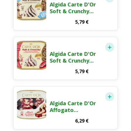
Algida Carte D'Or
Soft & Crunchy
Cornetto Gelato
5,79
€
373g
Algida Carte D'Or
Soft & Crunchy
Croccante Gelato
5,79
€
383g
Algida Carte D'Or
Affogato
all'Amarena
6,29
€
Spagnola Gelato
500g