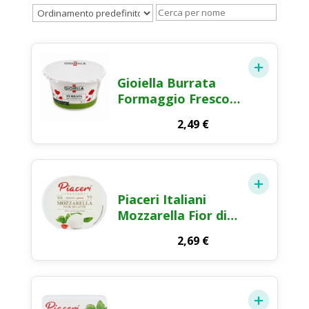
Gioiella Burrata
Formaggio Fresco
260g
2,49
€
Piaceri Italiani
Mozzarella Fior di
Latte 200g
2,69
€