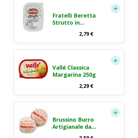
Fratelli Beretta
Strutto in
Vaschetta 250g
2,79
€
Vallé Classica
Margarina 250g
2,29
€
Brussino Burro
Artigianale da
Panna Fresca