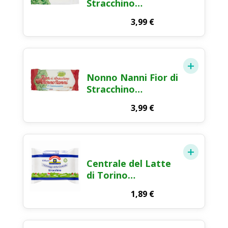
Stracchino
Formaggio Fresco
3,99
€
250g
Nonno Nanni Fior di
Stracchino
Formaggio Fresco
3,99
€
165g
Centrale del Latte
di Torino
Tapporosso
1,89
€
Stracchino
Formaggio Molle
100g