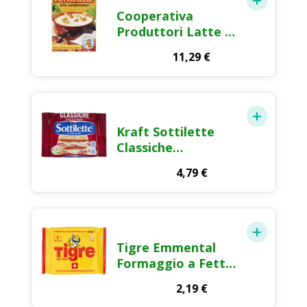
Cooperativa
Produttori Latte e
Fontina Fonduta
11,29
€
alla Valdostana con
Fontina DOP 400g
Kraft Sottilette
Classiche
Formaggio Fuso a
4,79
€
Fette 400g
Tigre Emmental
Formaggio a Fette
140g
2,19
€