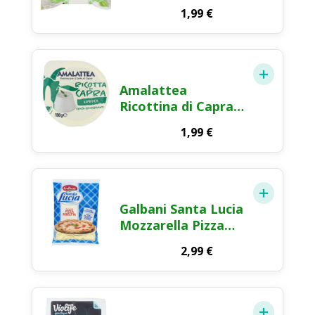
1,99
€
Amalattea
Ricottina di Capra
Formaggio Fresco
1,99
€
100g
Galbani Santa Lucia
Mozzarella Pizza
Perfetta Julienne
2,99
€
150g