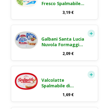
Fresco Spalmabile
Formaggio Fresco
3,19
€
Spalmabile 225g
Galbani Santa Lucia
Nuvola Formaggio
Fresco Spalmabile
2,09
€
alla Ricotta 180g
Valcolatte
Spalmabile di
RiCcotta
1,69
€
Formaggio Fresco
Spalmabile 180g