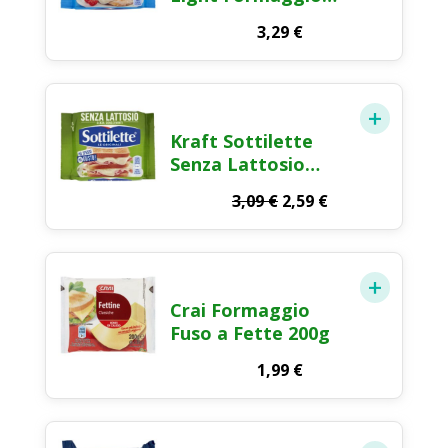
Fuso a Fette 200g
3,29
€
Kraft Sottilette
Senza Lattosio
Formaggio Fuso a
Il
Il
3,09
€
2,59
€
Fette 200g
prezzo
prezzo
originale
attuale
era:
è:
3,09 €.
2,59 €.
Crai Formaggio
Fuso a Fette 200g
1,99
€