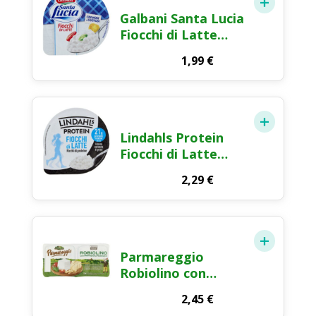
Galbani Santa Lucia
Fiocchi di Latte
Formaggio Fresco
1,99
€
180g
Lindahls Protein
Fiocchi di Latte
High Protein 175g
2,29
€
Parmareggio
Robiolino con
Parmigiano
2,45
€
Reggiano