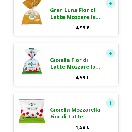
Gran Luna Fior di
Latte Mozzarella
Pugliese 300g
4,99
€
Gioiella Fior di
Latte Mozzarella
Gioia del Colle DOP
4,99
€
250g
Gioiella Mozzarella
Fior di Latte
Formaggio Fresco
1,59
€
100g