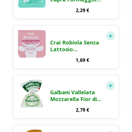
Fresco 100g
2,29
€
Crai Robiola Senza
Lattosio
Formaggio Fresco
1,69
€
100g
Galbani Vallelata
Mozzarella Fior di
Latte Ciliegine 180g
2,79
€