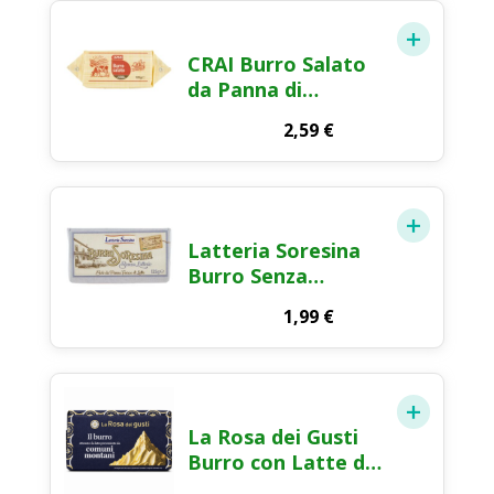
CRAI Burro Salato
da Panna di
Centrifuga 125g
2,59
€
Latteria Soresina
Burro Senza
Lattosio 125g
1,99
€
La Rosa dei Gusti
Burro con Latte dei
Comuni Montani