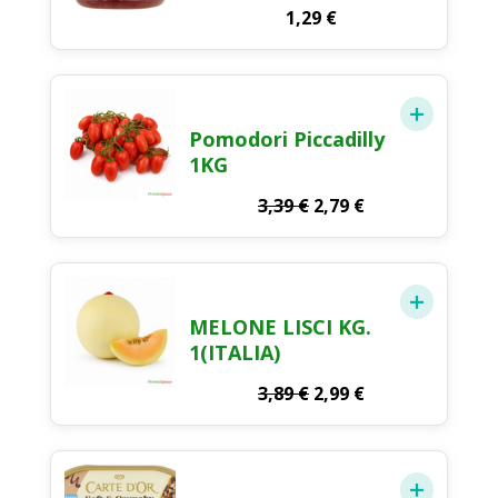
1,29
€
Pomodori Piccadilly
1KG
Il
Il
3,39
€
2,79
€
prezzo
prezzo
originale
attuale
era:
è:
3,39 €.
2,79 €.
MELONE LISCI KG.
1(ITALIA)
Il
Il
3,89
€
2,99
€
prezzo
prezzo
originale
attuale
era:
è:
3,89 €.
2,99 €.