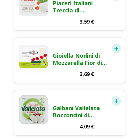
Piaceri Italiani
Treccia di
Mozzarella Fior di
3,59
€
Latte 200g
Gioiella Nodini di
Mozzarella Fior di
Latte 250g
3,69
€
Galbani Vallelata
Bocconcini di
Mozzarella Fior di
4,09
€
Latte 8x25g