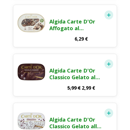
Algida Carte D'Or
Affogato al
Cioccolato Gelato
6,29
€
500g
Algida Carte D'Or
Classico Gelato al
Cioccolato
Il
Il
5,99
€
2,99
€
Fondente 500g
prezzo
prezzo
originale
attuale
era:
è:
5,99 €.
2,99 €.
Algida Carte D'Or
Classico Gelato alla