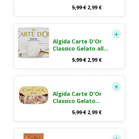
Stracciatella 500g
Il
Il
5,99
€
2,99
€
prezzo
prezzo
originale
attuale
era:
è:
5,99 €.
2,99 €.
Algida Carte D'Or
Classico Gelato alla
Panna 500g
Il
Il
5,99
€
2,99
€
prezzo
prezzo
originale
attuale
era:
è:
5,99 €.
2,99 €.
Algida Carte D'Or
Classico Gelato
Tiramisù 500g
Il
Il
5,99
€
2,99
€
prezzo
prezzo
originale
attuale
era:
è:
5,99 €.
2,99 €.