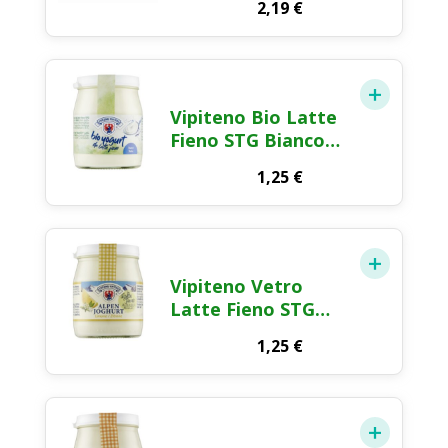
2,19
€
125g
Vipiteno Bio Latte
Fieno STG Bianco
150g
1,25
€
Vipiteno Vetro
Latte Fieno STG
Limone 150g
1,25
€