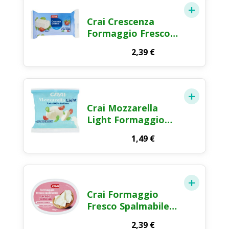
Crai Crescenza
Formaggio Fresco
165g
2,39
€
Crai Mozzarella
Light Formaggio
Fresco a Pasta
1,49
€
Filata 125g
Crai Formaggio
Fresco Spalmabile
Senza Lattosio
2,39
€