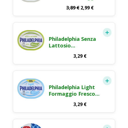
Fresco Spalmabile
Il
Il
3,89
€
2,99
€
250g
prezzo
prezzo
originale
attuale
era:
è:
3,89 €.
2,99 €.
Philadelphia Senza
Lattosio
Formaggio Fresco
3,29
€
Spalmabile 175g
Philadelphia Light
Formaggio Fresco
Spalmabile 210g
3,29
€