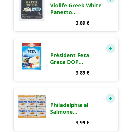
Violife Greek White
Panetto
Alternativa
3,89
€
Vegetale alla Feta
200g
Président Feta
Greca DOP
Formaggio Greco
3,89
€
200g
Philadelphia al
Salmone
Formaggio Fresco
3,99
€
Spalmabile 6x25g