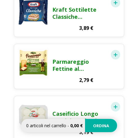
Kraft Sottilette
Classiche
Formaggio Fuso a
3,89
€
Fette 350g
Parmareggio
Fettine al
Parmigiano
2,79
€
Reggiano
Formaggio Fuso a
Fette 150g
Caseificio Longo
Tomini Confetti
0
articoli nel carrello
-
0,00 €
ORDINA
Formaggio Fresco
3,19
€
6x35g