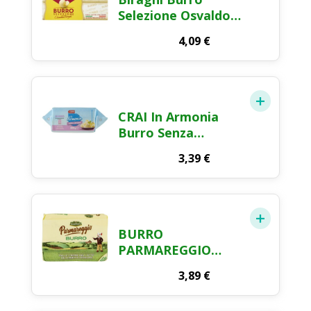
Selezione Osvaldo
Biraghi 2×100g
4,09
€
CRAI In Armonia
Burro Senza
Lattosio 200g
3,39
€
BURRO
PARMAREGGIO
200GR
3,89
€