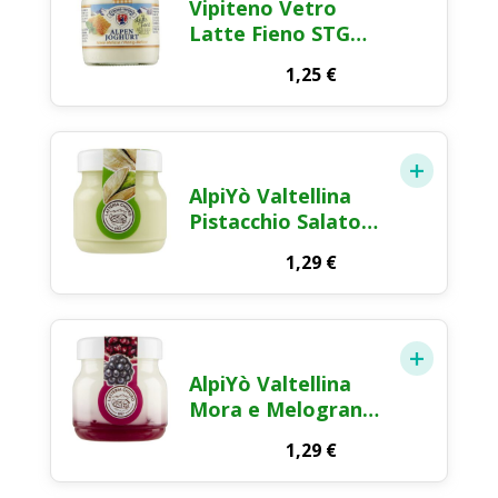
Vipiteno Vetro
Latte Fieno STG
Miele 150g
1,25
€
AlpiYò Valtellina
Pistacchio Salato
125g
1,29
€
AlpiYò Valtellina
Mora e Melograno
125g
1,29
€