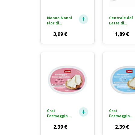
Nonno Nanni
Centrale del
Fior di
Latte di
Stracchino
Torino
Formaggio
3,99
€
Tapporosso
1,89
€
Fresco 165g
Stracchino
Formaggio
Molle 100g
Crai
Crai
Formaggio
Formaggio
Fresco
Fresco
Spalmabile
2,39
€
Spalmabile
2,39
€
Senza
Light 150g