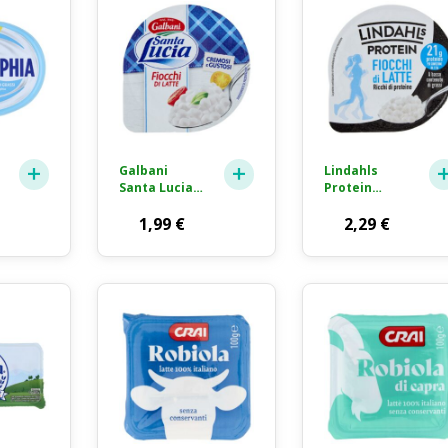
Galbani
Lindahls
Santa Lucia
Protein
Fiocchi di
Fiocchi di
Latte
1,99
€
Latte High
2,29
€
Formaggio
Protein 175g
Fresco 180g