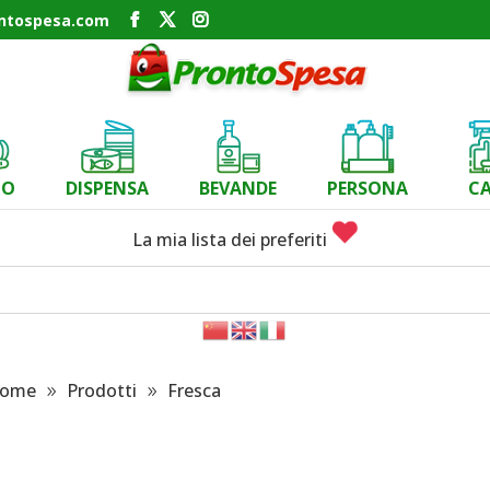
ontospesa.com
CO
DISPENSA
BEVANDE
PERSONA
C
La mia lista dei preferiti
ome
Prodotti
Fresca