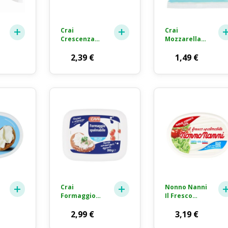
Crai
Crai
Crescenza
Mozzarella
Formaggio
Light
Fresco 165g
2,39
€
Formaggio
1,49
€
Fresco a
Pasta Filata
125g
Crai
Nonno Nanni
Formaggio
Il Fresco
Fresco
Spalmabile
Spalmabile
2,99
€
Formaggio
3,19
€
100% Latte
Fresco