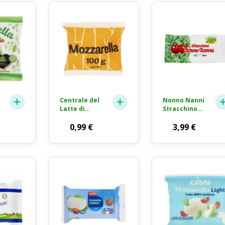
Centrale del
Nonno Nanni
Latte di
Stracchino
Torino
Formaggio
Tapporosso
0,99
€
Fresco 250g
3,99
€
Mozzarella
Fior di Latte
Formaggio
Fresco 100g