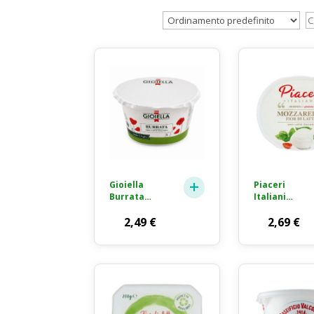
Gioiella
Piaceri
Burrata
Italiani
Formaggio
Mozzarella
Fresco 260g
2,49
€
Fior di Latte
2,69
€
200g