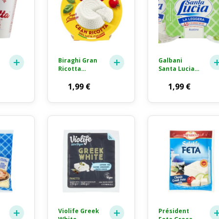
Biraghi Gran
Galbani
Ricotta
Santa Lucia
Super
Ricotta Light
Cremosa
1,99
€
2x90g
1,99
€
230g
Violife Greek
Président