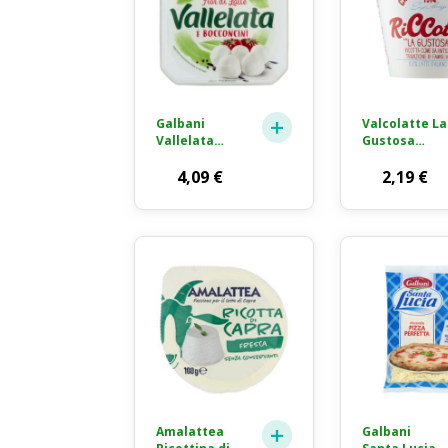
Galbani
Valcolatte La
Vallelata
Gustosa
Bocconcini di
Ricotta
Mozzarella
4,09
€
Fresca 250g
2,19
€
Fior di Latte
8x25g
Amalattea
Galbani