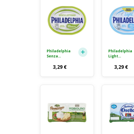
Philadelphia
Philadelphia
Senza
Light
Lattosio
Formaggio
Formaggio
3,29
€
Fresco
3,29
€
Fresco
Spalmabile
Spalmabile
210g
175g