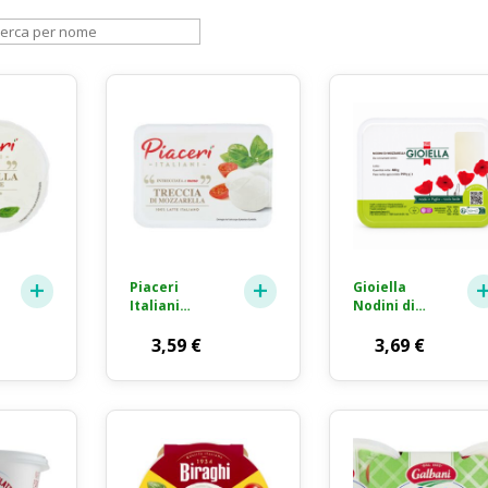
Piaceri
Gioiella
Italiani
Nodini di
Treccia di
Mozzarella
Mozzarella
3,59
€
Fior di Latte
3,69
€
Fior di Latte
250g
200g