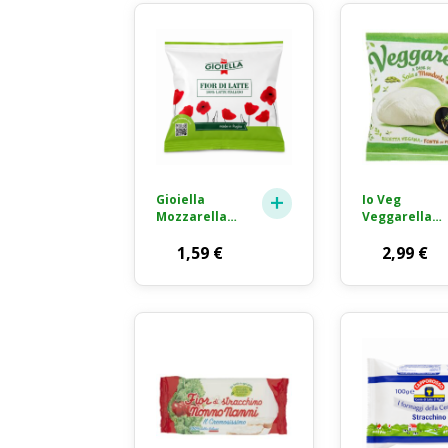
Gioiella
Io Veg
Mozzarella
Veggarella
Fior di Latte
Alternativa
Formaggio
1,59
€
Vegetale alla
2,99
€
Fresco 100g
Mozzarella
125g