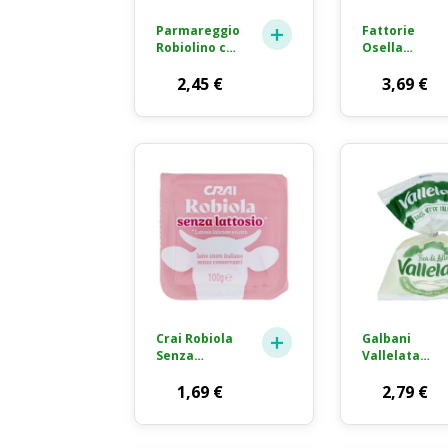
Parmareggio
Fattorie
Robiolino con
Osella
Parmigiano
Robiola
Reggiano
2,45
€
Formaggio
3,69
€
Formaggio
Fresco
Fresco
2x100g
Spalmabile
2x60g
Crai Robiola
Galbani
Senza
Vallelata
Lattosio
Mozzarella
Formaggio
1,69
€
Fior di Latte
2,79
€
Fresco 100g
Ciliegine
180g