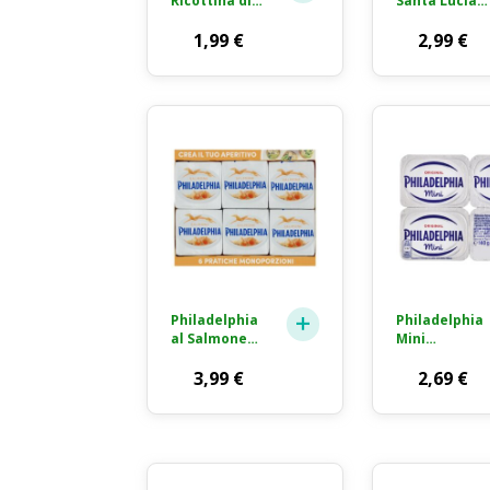
Ricottina di
Santa Lucia
Capra
Mozzarella
Formaggio
1,99
€
Pizza
2,99
€
Fresco 100g
Perfetta
Julienne 150g
Philadelphia
Philadelphia
al Salmone
Mini
Formaggio
Formaggio
Fresco
3,99
€
Fresco
2,69
€
Spalmabile
Spalmabile
6x25g
4x35g