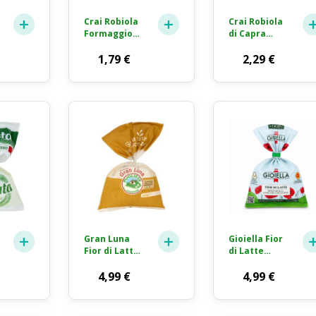
Crai Robiola
Crai Robiola
Formaggio
di Capra
Fresco 100g
Formaggio
1,79
€
Fresco 100g
2,29
€
Gran Luna
Gioiella Fior
Fior di Latte
di Latte
Mozzarella
Mozzarella
Pugliese
4,99
€
Gioia del
4,99
€
300g
Colle DOP
250g