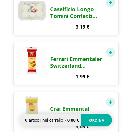
Caseificio Longo
Tomini Confetti
Formaggio Fresco
3,19
€
6x35g
Ferrari Emmentaler
Switzerland
Formaggio Svizzero
1,99
€
120g
Crai Emmental
Bavarese
0
articoli nel carrello
-
0,00 €
ORDINA
Formaggio 250g
3,69
€