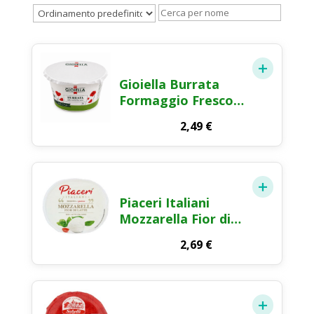
Gioiella Burrata
Formaggio Fresco
260g
2,49
€
Piaceri Italiani
Mozzarella Fior di
Latte 200g
2,69
€