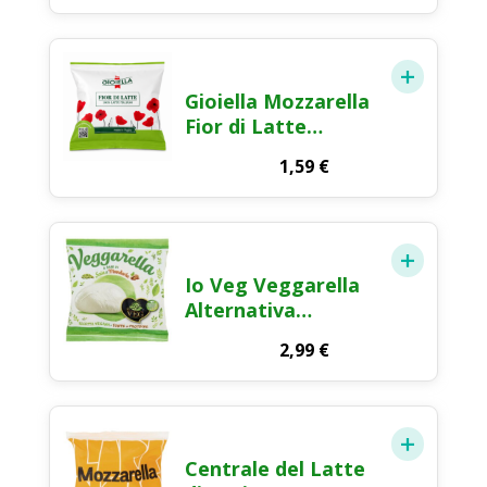
Gioiella Mozzarella
Fior di Latte
Formaggio Fresco
1,59
€
100g
Io Veg Veggarella
Alternativa
Vegetale alla
2,99
€
Mozzarella 125g
Centrale del Latte