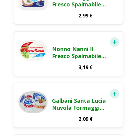
Fresco Spalmabile
100% Latte Italiano
2,99
€
200g
Nonno Nanni Il
Fresco Spalmabile
Formaggio Fresco
3,19
€
Spalmabile 225g
Galbani Santa Lucia
Nuvola Formaggio
Fresco Spalmabile
2,09
€
alla Ricotta 180g