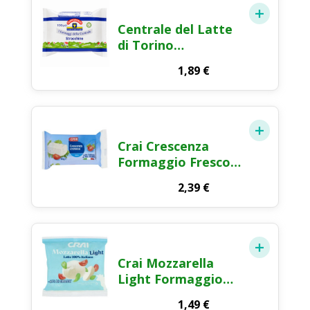
Centrale del Latte
di Torino
Tapporosso
1,89
€
Stracchino
Formaggio Molle
100g
Crai Crescenza
Formaggio Fresco
165g
2,39
€
Crai Mozzarella
Light Formaggio
Fresco a Pasta
1,49
€