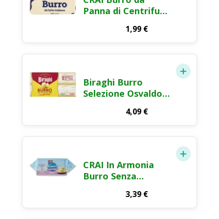
Panna di Centrifuga
125g
1,99
€
Biraghi Burro
Selezione Osvaldo
Biraghi 2×100g
4,09
€
CRAI In Armonia
Burro Senza
Lattosio 200g
3,39
€