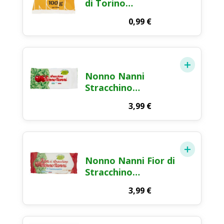
di Torino
Tapporosso
0,99
€
Mozzarella Fior di
Latte Formaggio
Fresco 100g
Nonno Nanni
Stracchino
Formaggio Fresco
3,99
€
250g
Nonno Nanni Fior di
Stracchino
Formaggio Fresco
3,99
€
165g