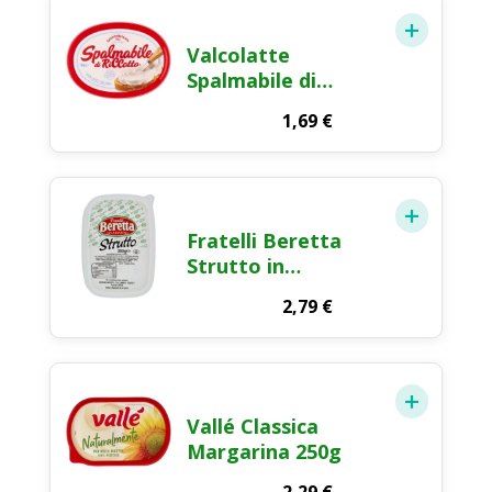
Valcolatte
Spalmabile di
RiCcotta
1,69
€
Formaggio Fresco
Spalmabile 180g
Fratelli Beretta
Strutto in
Vaschetta 250g
2,79
€
Vallé Classica
Margarina 250g