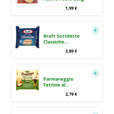
1,99
€
Kraft Sottilette
Classiche
Formaggio Fuso a
3,89
€
Fette 350g
Parmareggio
Fettine al
Parmigiano
2,79
€
Reggiano
Formaggio Fuso a
Fette 150g