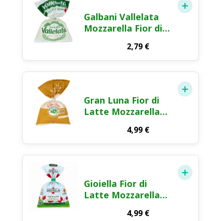
Galbani Vallelata
Mozzarella Fior di
Latte Ciliegine 180g
2,79
€
Gran Luna Fior di
Latte Mozzarella
Pugliese 300g
4,99
€
Gioiella Fior di
Latte Mozzarella
Gioia del Colle DOP
4,99
€
250g