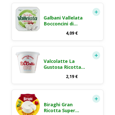
Galbani Vallelata
Bocconcini di
Mozzarella Fior di
4,09
€
Latte 8x25g
Valcolatte La
Gustosa Ricotta
Fresca 250g
2,19
€
Biraghi Gran
Ricotta Super