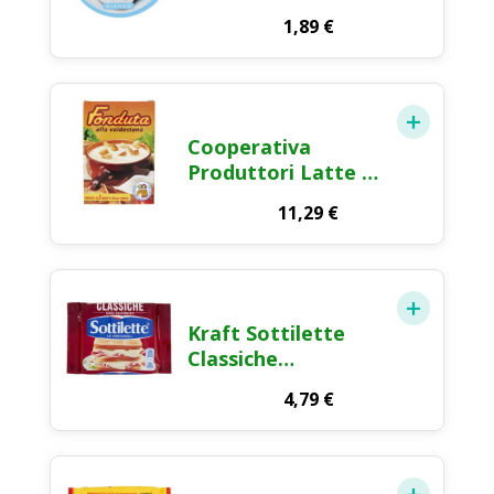
all'Islanda 0%
1,89
€
Grassi Bianco 150g
Cooperativa
Produttori Latte e
Fontina Fonduta
11,29
€
alla Valdostana con
Fontina DOP 400g
Kraft Sottilette
Classiche
Formaggio Fuso a
4,79
€
Fette 400g