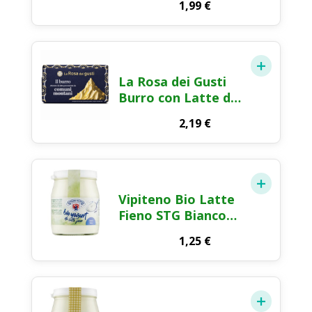
1,99
€
La Rosa dei Gusti
Burro con Latte dei
Comuni Montani
2,19
€
125g
Vipiteno Bio Latte
Fieno STG Bianco
150g
1,25
€