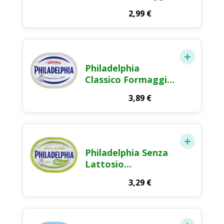
Fresco Spalmabile
2,99
€
2x80g
Philadelphia
Classico Formaggio
Fresco Spalmabile
3,89
€
250g
Philadelphia Senza
Lattosio
Formaggio Fresco
3,29
€
Spalmabile 175g