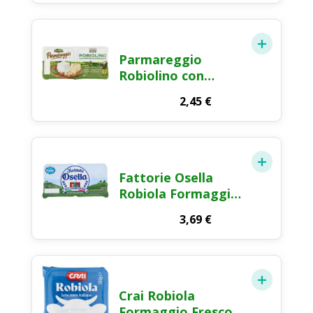
Parmareggio
Robiolino con
Parmigiano
2,45
€
Reggiano
Formaggio Fresco
Spalmabile 2x60g
Fattorie Osella
Robiola Formaggio
Fresco 2x100g
3,69
€
Crai Robiola
Formaggio Fresco