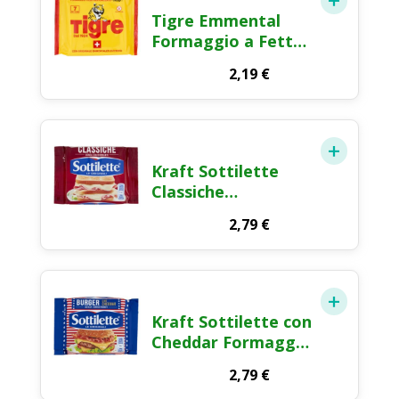
Tigre Emmental
Formaggio a Fette
140g
2,19
€
Kraft Sottilette
Classiche
Formaggio Fuso a
2,79
€
Fette 200g
Kraft Sottilette con
Cheddar Formaggio
Fuso a Fette 185g
2,79
€