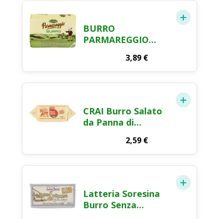
BURRO
PARMAREGGIO
200GR
3,89
€
CRAI Burro Salato
da Panna di
Centrifuga 125g
2,59
€
Latteria Soresina
Burro Senza
Lattosio 125g