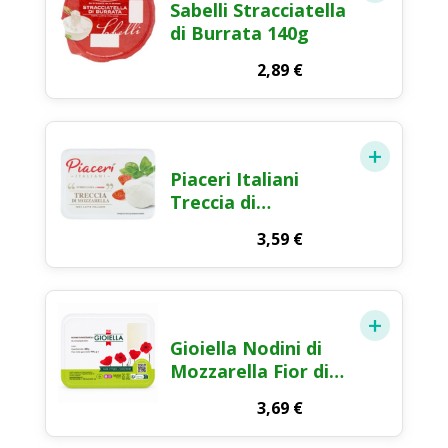
Sabelli Stracciatella
di Burrata 140g
2,89
€
Piaceri Italiani
Treccia di
Mozzarella Fior di
3,59
€
Latte 200g
Gioiella Nodini di
Mozzarella Fior di
Latte 250g
3,69
€