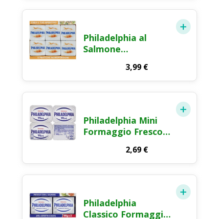
Philadelphia al
Salmone
Formaggio Fresco
3,99
€
Spalmabile 6x25g
Philadelphia Mini
Formaggio Fresco
Spalmabile 4x35g
2,69
€
Philadelphia
Classico Formaggio