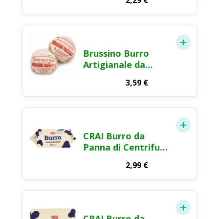
2,29
€
Brussino Burro
Artigianale da
Panna Fresca
3,59
€
Centrifugata 125g
CRAI Burro da
Panna di Centrifuga
250g
2,99
€
CRAI Burro da