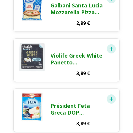
Galbani Santa Lucia
Mozzarella Pizza
Perfetta Julienne
2,99
€
150g
Violife Greek White
Panetto
Alternativa
3,89
€
Vegetale alla Feta
200g
Président Feta
Greca DOP
Formaggio Greco
3,89
€
200g