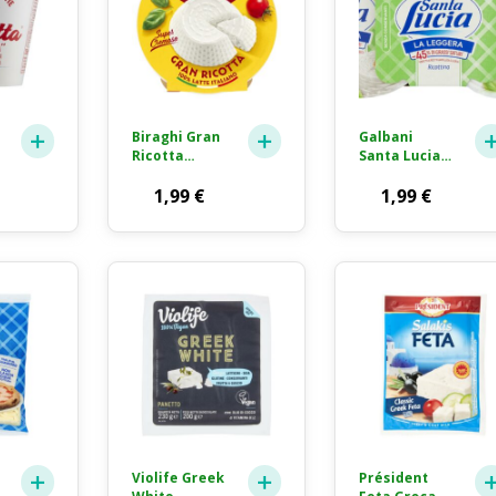
Biraghi Gran
Galbani
Ricotta
Santa Lucia
Super
Ricotta Light
Cremosa
1,99
€
2x90g
1,99
€
230g
Violife Greek
Président