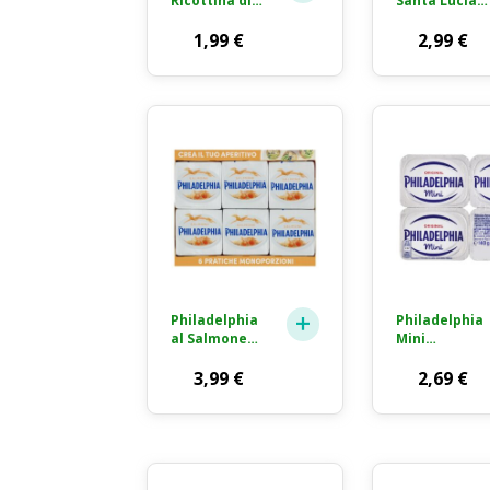
Ricottina di
Santa Lucia
Capra
Mozzarella
Formaggio
1,99
€
Pizza
2,99
€
Fresco 100g
Perfetta
Julienne 150g
Philadelphia
Philadelphia
al Salmone
Mini
Formaggio
Formaggio
Fresco
3,99
€
Fresco
2,69
€
Spalmabile
Spalmabile
6x25g
4x35g