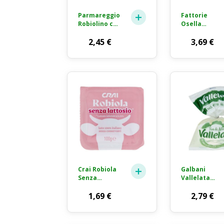
Parmareggio
Fattorie
Robiolino con
Osella
Parmigiano
Robiola
Reggiano
2,45
€
Formaggio
3,69
€
Formaggio
Fresco
Fresco
2x100g
Spalmabile
2x60g
Crai Robiola
Galbani
Senza
Vallelata
Lattosio
Mozzarella
Formaggio
1,69
€
Fior di Latte
2,79
€
Fresco 100g
Ciliegine
180g