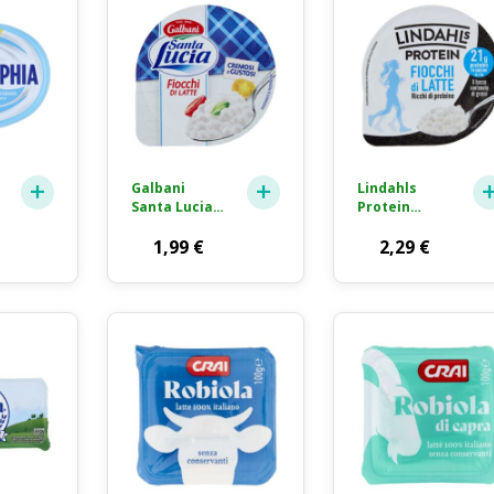
Galbani
Lindahls
Santa Lucia
Protein
Fiocchi di
Fiocchi di
Latte
1,99
€
Latte High
2,29
€
Formaggio
Protein 175g
Fresco 180g