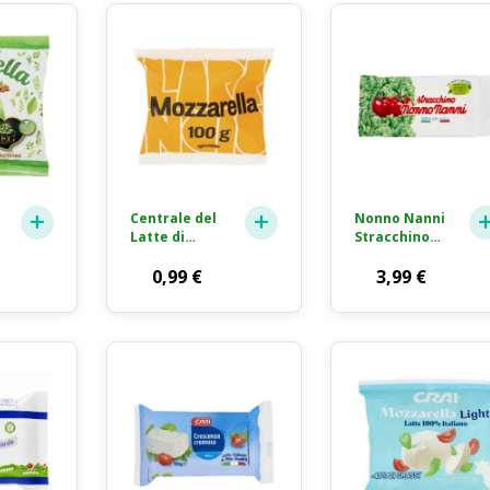
Centrale del
Nonno Nanni
Latte di
Stracchino
Torino
Formaggio
Tapporosso
0,99
€
Fresco 250g
3,99
€
Mozzarella
Fior di Latte
Formaggio
Fresco 100g