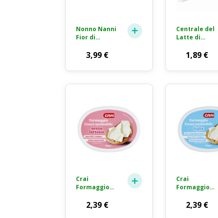
Nonno Nanni
Centrale del
Fior di
Latte di
Stracchino
Torino
Formaggio
3,99
€
Tapporosso
1,89
€
Fresco 165g
Stracchino
Formaggio
Molle 100g
Crai
Crai
Formaggio
Formaggio
Fresco
Fresco
Spalmabile
2,39
€
Spalmabile
2,39
€
Senza
Light 150g