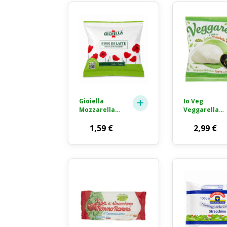
Gioiella
Io Veg
Mozzarella
Veggarella
Fior di Latte
Alternativa
Formaggio
1,59
€
Vegetale alla
2,99
€
Fresco 100g
Mozzarella
125g