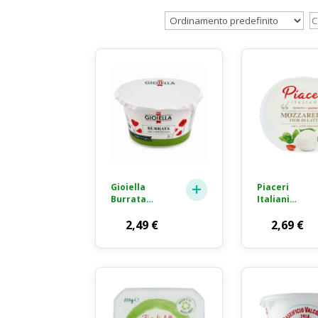
Gioiella
Piaceri
Burrata
Italiani
Formaggio
Mozzarella
Fresco 260g
2,49
€
Fior di Latte
2,69
€
200g