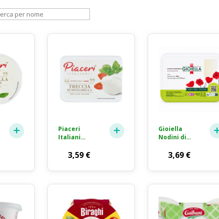
Piaceri
Gioiella
Italiani
Nodini di
Treccia di
Mozzarella
Mozzarella
3,59
€
Fior di Latte
3,69
€
Fior di Latte
250g
200g