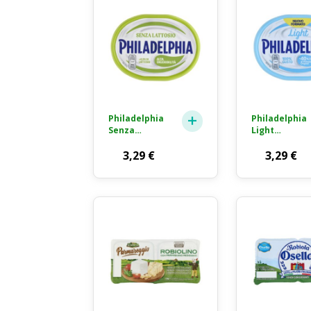
Philadelphia
Philadelphia
Senza
Light
Lattosio
Formaggio
Formaggio
3,29
€
Fresco
3,29
€
Fresco
Spalmabile
Spalmabile
210g
175g