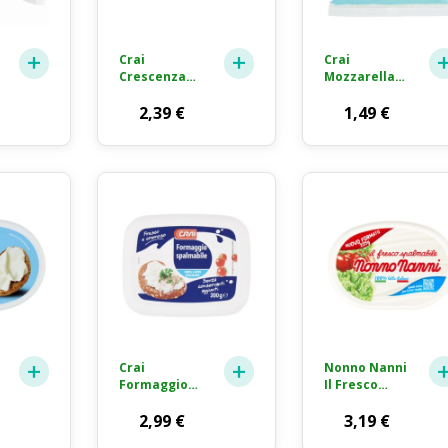
Crai
Crai
Crescenza
Mozzarella
Formaggio
Light
Fresco 165g
2,39
€
Formaggio
1,49
€
Fresco a
Pasta Filata
125g
Crai
Nonno Nanni
Formaggio
Il Fresco
Fresco
Spalmabile
Spalmabile
2,99
€
Formaggio
3,19
€
100% Latte
Fresco