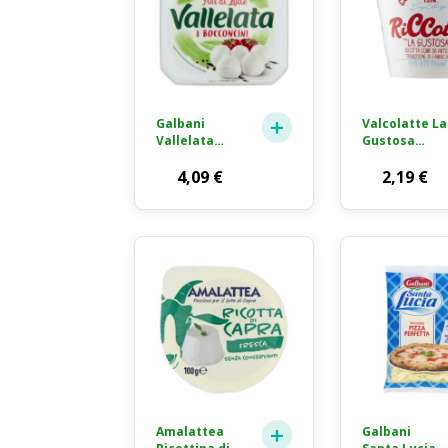
Galbani
Valcolatte La
Vallelata
Gustosa
Bocconcini di
Ricotta
Mozzarella
4,09
€
Fresca 250g
2,19
€
Fior di Latte
8x25g
Amalattea
Galbani