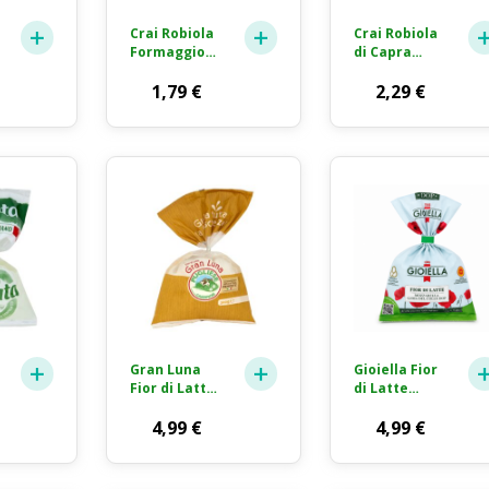
Crai Robiola
Crai Robiola
Formaggio
di Capra
Fresco 100g
Formaggio
1,79
€
Fresco 100g
2,29
€
Gran Luna
Gioiella Fior
Fior di Latte
di Latte
Mozzarella
Mozzarella
Pugliese
4,99
€
Gioia del
4,99
€
300g
Colle DOP
250g