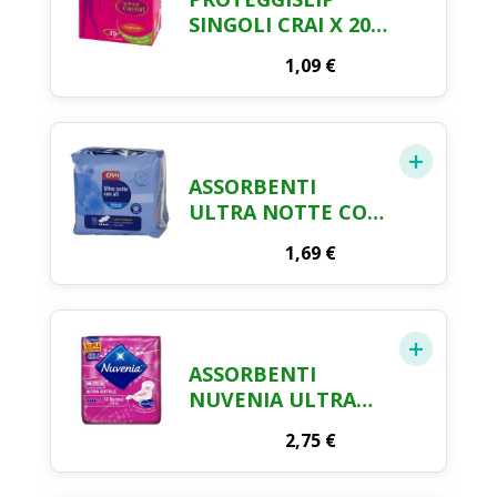
SINGOLI CRAI X 20
PEZZI
1,09
€
ASSORBENTI
ULTRA NOTTE CON
ALI CRAI X 10
1,69
€
ASSORBENTI
NUVENIA ULTRA
SOTTILE ALI
2,75
€
NORMAL X 14 PEZZI