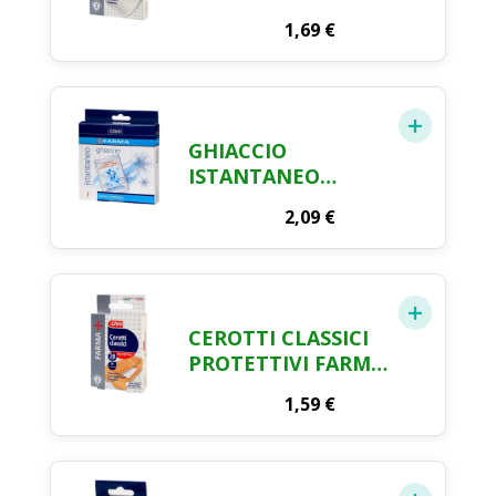
FARMA CRAI X 6
1,69
€
GHIACCIO
ISTANTANEO
BUSTA MONOUSO
2,09
€
FARMA CRAI
CEROTTI CLASSICI
PROTETTIVI FARMA
CRAI X 20
1,59
€