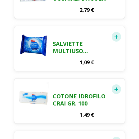
& VISTA X 16
2,79
€
SALVIETTE
MULTIUSO
DETERGENTI
1,09
€
POCKET CRAI X 20
COTONE IDROFILO
CRAI GR. 100
1,49
€