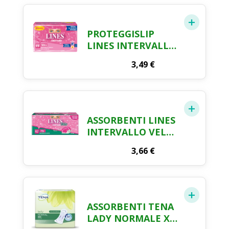
PROTEGGISLIP
LINES INTERVALLO
ULTRA ANATOMICO
3,49
€
RIPIEGATO X 44
ASSORBENTI LINES
INTERVALLO VELO
SLIP X 42
3,66
€
ASSORBENTI TENA
LADY NORMALE X