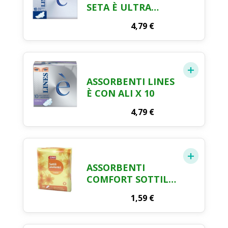
SETA È ULTRA
NOTTE CON ALI X
4,79
€
10 PEZZI
ASSORBENTI LINES
È CON ALI X 10
4,79
€
ASSORBENTI
COMFORT SOTTILI
ANATOMICI CRAI X
1,59
€
16