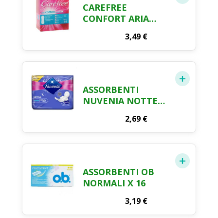
CAREFREE
CONFORT ARIA
PROTEGGI SLIP X 40
3,49
€
+4
ASSORBENTI
NUVENIA NOTTE
CON ALI SOTTILE X
2,69
€
10
ASSORBENTI OB
NORMALI X 16
3,19
€