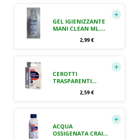
GEL IGIENIZZANTE
MANI CLEAN ML.
100
2,99
€
CEROTTI
TRASPARENTI
ASSORTITI
2,59
€
PROTETTIVI FARMA
CRAI X 30
ACQUA
OSSIGENATA CRAI