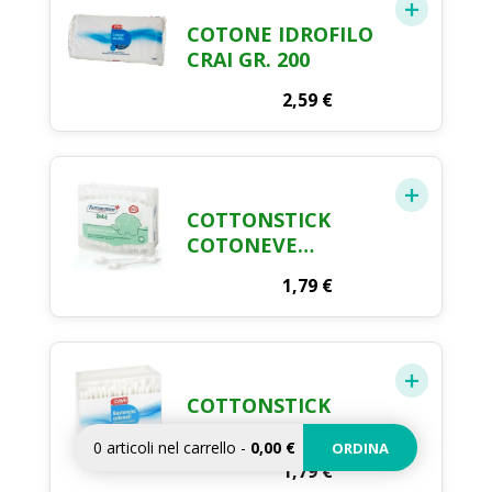
COTONE IDROFILO
CRAI GR. 200
2,59
€
COTTONSTICK
COTONEVE
FARMACOTONE X
1,79
€
50
COTTONSTICK
COTONATI CRAI X
0
articoli nel carrello
-
0,00 €
ORDINA
200 PEZZI
1,79
€