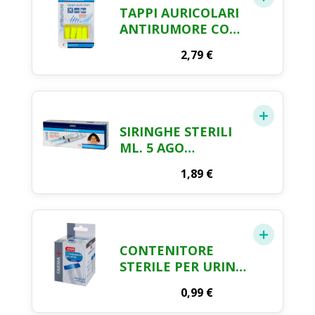
TAPPI AURICOLARI
ANTIRUMORE CON
CONTENITORE
2,79
€
FARMA CRAI X 4
SIRINGHE STERILI
ML. 5 AGO
INDOLORE FARMA
1,89
€
CRAI X 10 PEZZI
CONTENITORE
STERILE PER URINE
ML.10-120 FARMA
0,99
€
CRAI