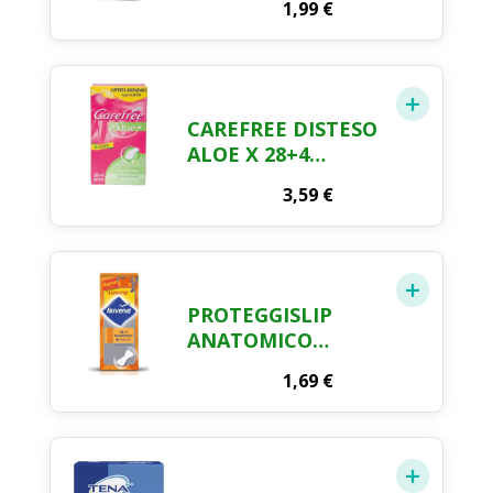
1,99
€
X 20 + 4
CAREFREE DISTESO
ALOE X 28+4
OMAGGIO
3,59
€
PROTEGGISLIP
ANATOMICO
RIPIEGATO
1,69
€
NUVENIA X 18 + 4