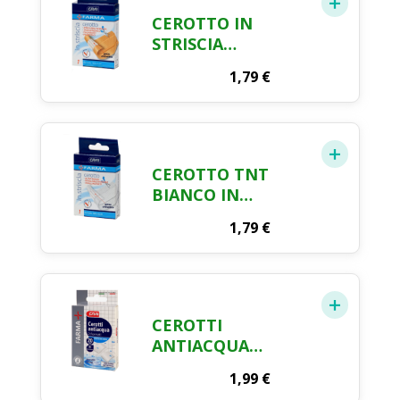
CEROTTO IN
STRISCIA
RITAGLIABILE CM.
1,79
€
100 X 6 FARMA CRAI
CEROTTO TNT
BIANCO IN
STRISCIA CM. 100 X
1,79
€
6 FARMA CRAI
CEROTTI
ANTIACQUA
INVISIBILI
1,99
€
ASSORTITI FARMA