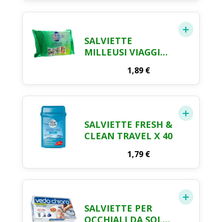
SALVIETTE
MILLEUSI VIAGGIO
FRESH & CLEAN
1,89
€
SWIPPIES X 20
SALVIETTE FRESH &
CLEAN TRAVEL X 40
1,79
€
SALVIETTE PER
OCCHIALI DA SOLE