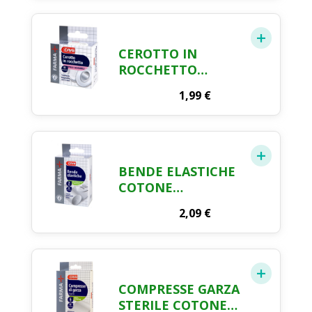
CEROTTO IN
ROCCHETTO
TRASPIRANTE
1,99
€
FARMA CRAI
BENDE ELASTICHE
COTONE
IPOALLERGENICHE
2,09
€
FARMA CRAI X 2
COMPRESSE GARZA
STERILE COTONE