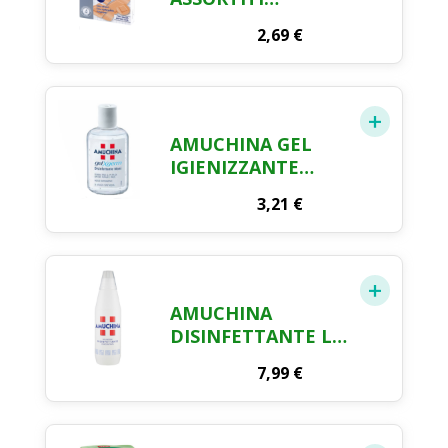
PROTETTIVI FARMA
2,69
€
CRAI X 100
AMUCHINA GEL
IGIENIZZANTE
MANI ML. 80
3,21
€
AMUCHINA
DISINFETTANTE LT.
1
7,99
€