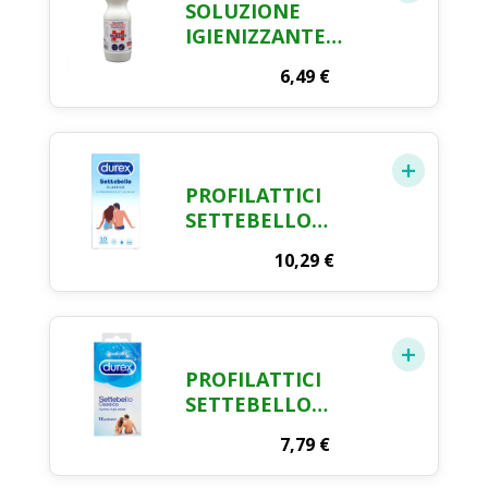
SOLUZIONE
IGIENIZZANTE
SANITINA LT.1
6,49
€
PROFILATTICI
SETTEBELLO
CLASSIC DUREX X
10,29
€
10 PZ
PROFILATTICI
SETTEBELLO
CLASSIC DUREX X
7,79
€
12 PZ