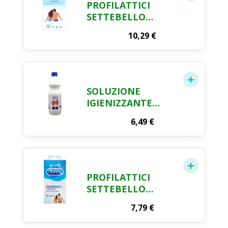
PROFILATTICI
SETTEBELLO
CLASSIC DUREX X
10,29
€
10 PZ
SOLUZIONE
IGIENIZZANTE
SANITINA LT.1
6,49
€
PROFILATTICI
SETTEBELLO
CLASSIC DUREX X
7,79
€
12 PZ