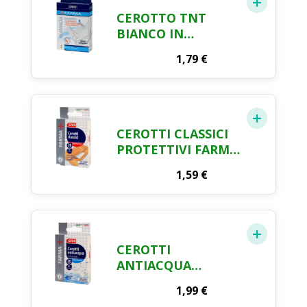
CEROTTO TNT
BIANCO IN
STRISCIA CM. 100 X
1,79
€
6 FARMA CRAI
CEROTTI CLASSICI
PROTETTIVI FARMA
CRAI X 20
1,59
€
CEROTTI
ANTIACQUA
INVISIBILI
1,99
€
ASSORTITI FARMA