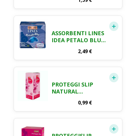
1,59
€
ASSORBENTI LINES
IDEA PETALO BLU
NOTTE X 10
2,49
€
PROTEGGI SLIP
NATURAL
COMFORT
0,99
€
TRASPIRANTE
DISTESI CRAI X 20
PROTEGGISLIP