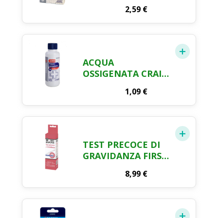
ASSORTITI
2,59
€
PROTETTIVI FARMA
CRAI X 30
ACQUA
OSSIGENATA CRAI
ML. 250
1,09
€
TEST PRECOCE DI
GRAVIDANZA FIRST
RESPONSE
8,99
€