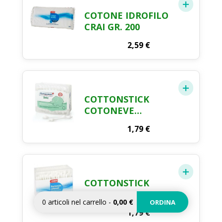
COTONE IDROFILO
CRAI GR. 200
2,59
€
COTTONSTICK
COTONEVE
FARMACOTONE X
1,79
€
50
COTTONSTICK
COTONATI CRAI X
0
articoli nel carrello
-
0,00 €
ORDINA
200 PEZZI
1,79
€