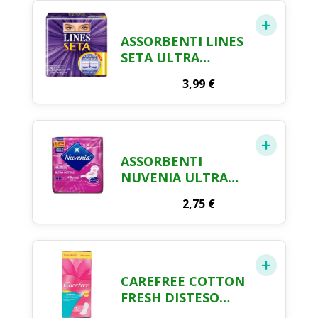
ASSORBENTI LINES
SETA ULTRA
LUNGO CON ALI X
3,99
€
12
ASSORBENTI
NUVENIA ULTRA
SOTTILE ALI
2,75
€
NORMAL X 14 PEZZI
CAREFREE COTTON
FRESH DISTESO
FLORAL BOUQUET