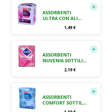
ASSORBENTI
ULTRA CON ALI
CRAI X 14
1,49
€
ASSORBENTI
NUVENIA SOTTILI
CON ALI NORMAL X
2,19
€
16 PEZZI
ASSORBENTI
COMFORT SOTTILI
CON ALI CRAI X 16