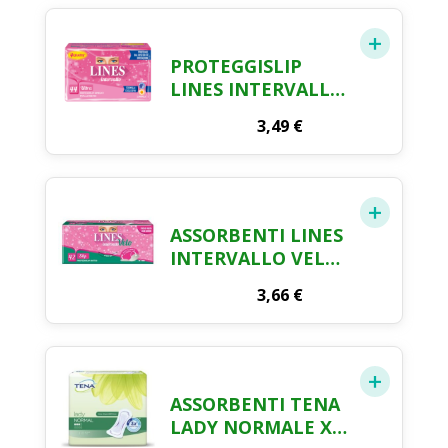
PROTEGGISLIP
LINES INTERVALLO
ULTRA ANATOMICO
3,49
€
RIPIEGATO X 44
ASSORBENTI LINES
INTERVALLO VELO
SLIP X 42
3,66
€
ASSORBENTI TENA
LADY NORMALE X