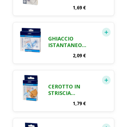
FARMA CRAI X 6
1,69
€
GHIACCIO
ISTANTANEO
BUSTA MONOUSO
2,09
€
FARMA CRAI
CEROTTO IN
STRISCIA
RITAGLIABILE CM.
1,79
€
100 X 6 FARMA CRAI