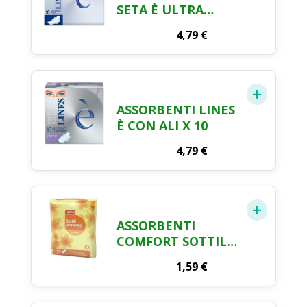
SETA È ULTRA
NOTTE CON ALI X
4,79
€
10 PEZZI
ASSORBENTI LINES
È CON ALI X 10
4,79
€
ASSORBENTI
COMFORT SOTTILI
ANATOMICI CRAI X
1,59
€
16