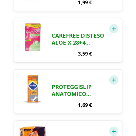
1,99
€
X 20 + 4
CAREFREE DISTESO
ALOE X 28+4
OMAGGIO
3,59
€
PROTEGGISLIP
ANATOMICO
RIPIEGATO
1,69
€
NUVENIA X 18 + 4