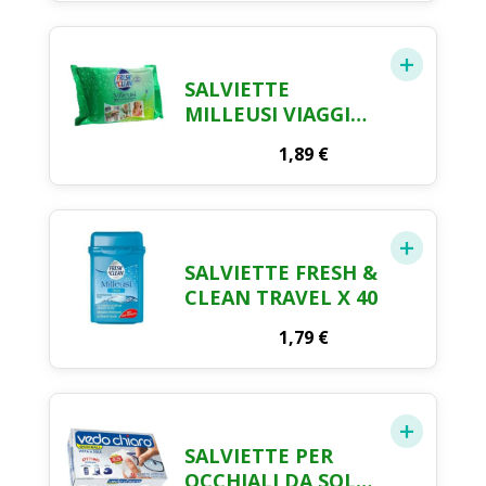
SALVIETTE
MILLEUSI VIAGGIO
FRESH & CLEAN
1,89
€
SWIPPIES X 20
SALVIETTE FRESH &
CLEAN TRAVEL X 40
1,79
€
SALVIETTE PER
OCCHIALI DA SOLE