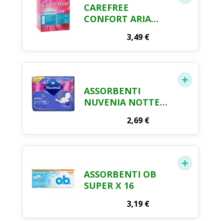
CAREFREE
CONFORT ARIA
PROTEGGI SLIP X 40
3,49
€
+4
ASSORBENTI
NUVENIA NOTTE
CON ALI SOTTILE X
2,69
€
10
ASSORBENTI OB
SUPER X 16
3,19
€