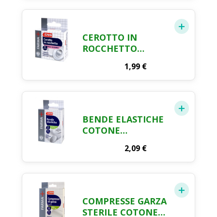
CEROTTO IN
ROCCHETTO
TRASPIRANTE
1,99
€
FARMA CRAI
BENDE ELASTICHE
COTONE
IPOALLERGENICHE
2,09
€
FARMA CRAI X 2
COMPRESSE GARZA
STERILE COTONE