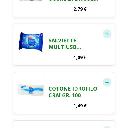
& VISTA X 16
2,79
€
SALVIETTE
MULTIUSO
DETERGENTI
1,09
€
POCKET CRAI X 20
COTONE IDROFILO
CRAI GR. 100
1,49
€