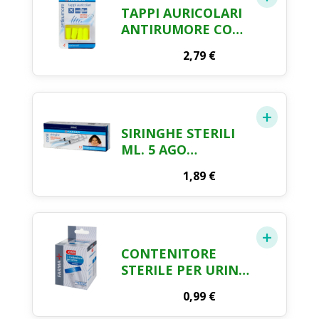
TAPPI AURICOLARI
ANTIRUMORE CON
CONTENITORE
2,79
€
FARMA CRAI X 4
SIRINGHE STERILI
ML. 5 AGO
INDOLORE FARMA
1,89
€
CRAI X 10 PEZZI
CONTENITORE
STERILE PER URINE
ML.10-120 FARMA
0,99
€
CRAI