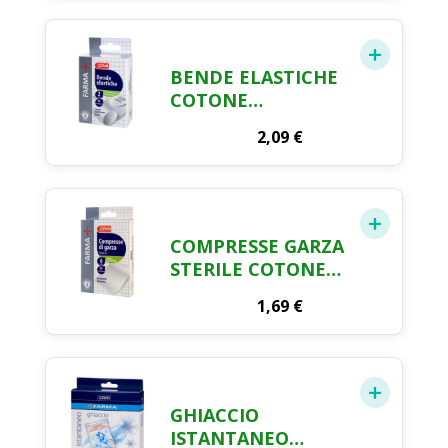
BENDE ELASTICHE
COTONE
IPOALLERGENICHE
2,09
€
FARMA CRAI X 2
COMPRESSE GARZA
STERILE COTONE
FARMA CRAI X 6
1,69
€
GHIACCIO
ISTANTANEO