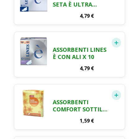
SETA È ULTRA
NOTTE CON ALI X
4,79
€
10 PEZZI
ASSORBENTI LINES
È CON ALI X 10
4,79
€
ASSORBENTI
COMFORT SOTTILI
ANATOMICI CRAI X
1,59
€
16