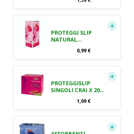
1,59
€
PROTEGGI SLIP
NATURAL
COMFORT
0,99
€
TRASPIRANTE
DISTESI CRAI X 20
PROTEGGISLIP
SINGOLI CRAI X 20
PEZZI
1,09
€
ASSORBENTI