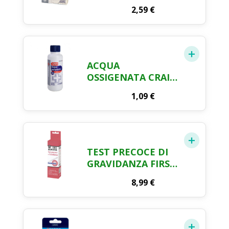
ASSORTITI
2,59
€
PROTETTIVI FARMA
CRAI X 30
ACQUA
OSSIGENATA CRAI
ML. 250
1,09
€
TEST PRECOCE DI
GRAVIDANZA FIRST
RESPONSE
8,99
€