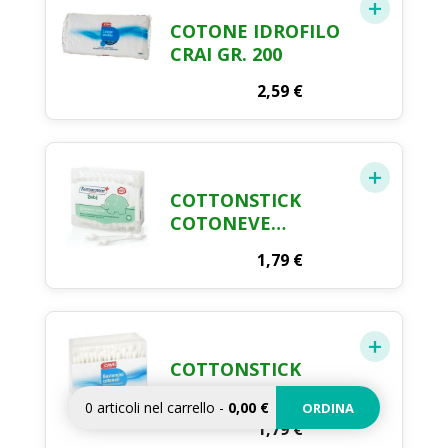
COTONE IDROFILO
CRAI GR. 200
2,59
€
COTTONSTICK
COTONEVE
FARMACOTONE X
1,79
€
50
COTTONSTICK
COTONATI CRAI X
0
articoli nel carrello
-
0,00 €
ORDINA
200 PEZZI
1,79
€