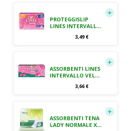
PROTEGGISLIP
LINES INTERVALLO
ULTRA ANATOMICO
3,49
€
RIPIEGATO X 44
ASSORBENTI LINES
INTERVALLO VELO
SLIP X 42
3,66
€
ASSORBENTI TENA
LADY NORMALE X