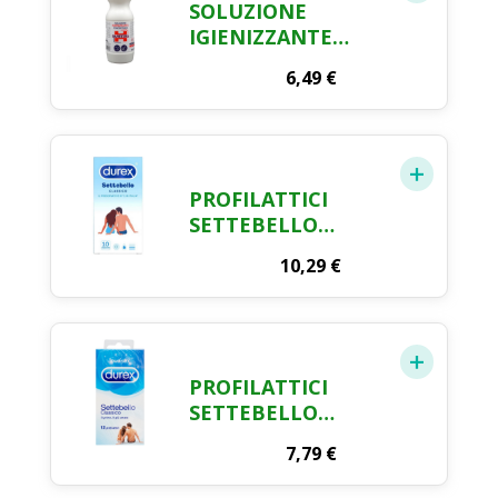
SOLUZIONE
IGIENIZZANTE
SANITINA LT.1
6,49
€
PROFILATTICI
SETTEBELLO
CLASSIC DUREX X
10,29
€
10 PZ
PROFILATTICI
SETTEBELLO
CLASSIC DUREX X
7,79
€
12 PZ