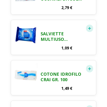
& VISTA X 16
2,79
€
SALVIETTE
MULTIUSO
DETERGENTI
1,09
€
POCKET CRAI X 20
COTONE IDROFILO
CRAI GR. 100
1,49
€