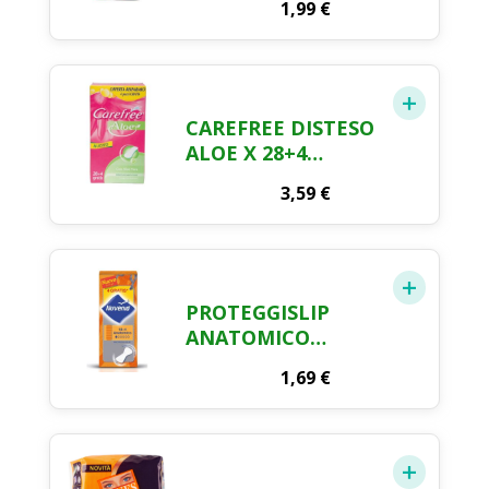
1,99
€
X 20 + 4
CAREFREE DISTESO
ALOE X 28+4
OMAGGIO
3,59
€
PROTEGGISLIP
ANATOMICO
RIPIEGATO
1,69
€
NUVENIA X 18 + 4