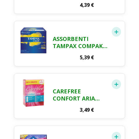
12
4,39
€
ASSORBENTI
TAMPAX COMPAK
REGULAR X 16
5,39
€
CAREFREE
CONFORT ARIA
PROTEGGI SLIP X 40
3,49
€
+4