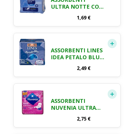
ULTRA NOTTE CON
ALI CRAI X 10
1,69
€
ASSORBENTI LINES
IDEA PETALO BLU
NOTTE X 10
2,49
€
ASSORBENTI
NUVENIA ULTRA
SOTTILE ALI
2,75
€
NORMAL X 14 PEZZI