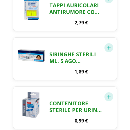
TAPPI AURICOLARI
ANTIRUMORE CON
CONTENITORE
2,79
€
FARMA CRAI X 4
SIRINGHE STERILI
ML. 5 AGO
INDOLORE FARMA
1,89
€
CRAI X 10 PEZZI
CONTENITORE
STERILE PER URINE
ML.10-120 FARMA
0,99
€
CRAI