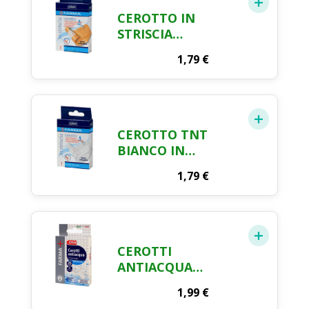
CEROTTO IN
STRISCIA
RITAGLIABILE CM.
1,79
€
100 X 6 FARMA CRAI
CEROTTO TNT
BIANCO IN
STRISCIA CM. 100 X
1,79
€
6 FARMA CRAI
CEROTTI
ANTIACQUA
INVISIBILI
1,99
€
ASSORTITI FARMA