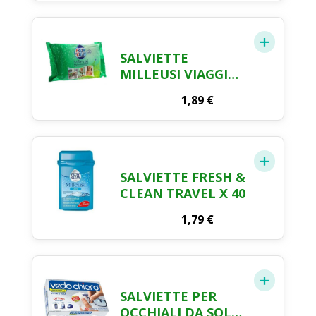
SALVIETTE
MILLEUSI VIAGGIO
FRESH & CLEAN
1,89
€
SWIPPIES X 20
SALVIETTE FRESH &
CLEAN TRAVEL X 40
1,79
€
SALVIETTE PER
OCCHIALI DA SOLE