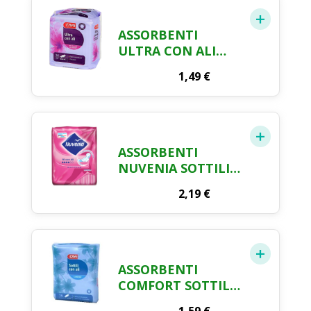
ASSORBENTI
ULTRA CON ALI
CRAI X 14
1,49
€
ASSORBENTI
NUVENIA SOTTILI
CON ALI NORMAL X
2,19
€
16 PEZZI
ASSORBENTI
COMFORT SOTTILI
CON ALI CRAI X 16