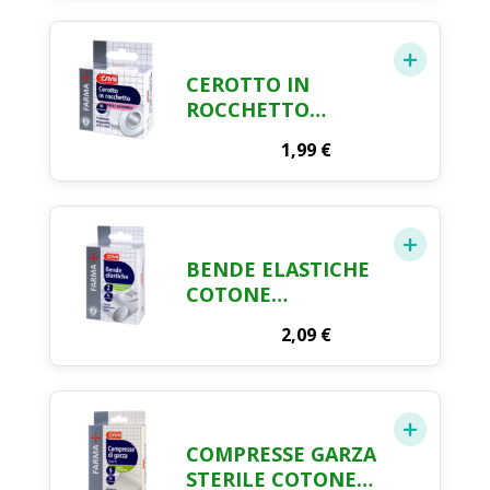
CEROTTO IN
ROCCHETTO
TRASPIRANTE
1,99
€
FARMA CRAI
BENDE ELASTICHE
COTONE
IPOALLERGENICHE
2,09
€
FARMA CRAI X 2
COMPRESSE GARZA
STERILE COTONE