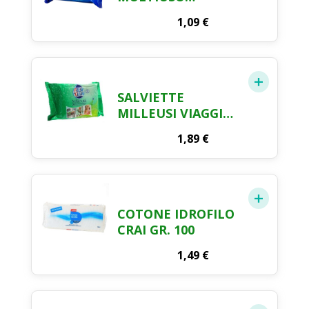
DETERGENTI
1,09
€
POCKET CRAI X 20
SALVIETTE
MILLEUSI VIAGGIO
FRESH & CLEAN
1,89
€
SWIPPIES X 20
COTONE IDROFILO
CRAI GR. 100
1,49
€