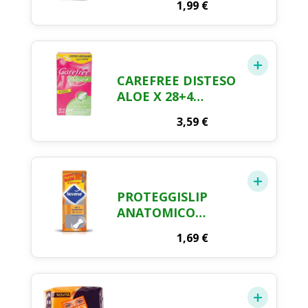
1,99
€
X 20 + 4
CAREFREE DISTESO
ALOE X 28+4
OMAGGIO
3,59
€
PROTEGGISLIP
ANATOMICO
RIPIEGATO
1,69
€
NUVENIA X 18 + 4