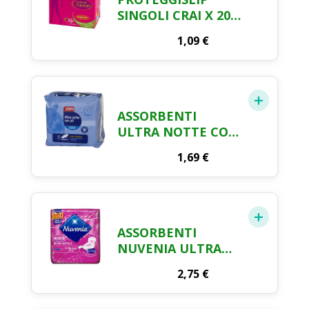
SINGOLI CRAI X 20
PEZZI
1,09
€
ASSORBENTI
ULTRA NOTTE CON
ALI CRAI X 10
1,69
€
ASSORBENTI
NUVENIA ULTRA
SOTTILE ALI
2,75
€
NORMAL X 14 PEZZI