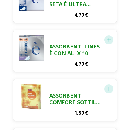
SETA È ULTRA
NOTTE CON ALI X
4,79
€
10 PEZZI
ASSORBENTI LINES
È CON ALI X 10
4,79
€
ASSORBENTI
COMFORT SOTTILI
ANATOMICI CRAI X
1,59
€
16