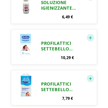
SOLUZIONE
IGIENIZZANTE
SANITINA LT.1
6,49
€
PROFILATTICI
SETTEBELLO
CLASSIC DUREX X
10,29
€
10 PZ
PROFILATTICI
SETTEBELLO
CLASSIC DUREX X
7,79
€
12 PZ