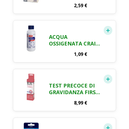
ASSORTITI
2,59
€
PROTETTIVI FARMA
CRAI X 30
ACQUA
OSSIGENATA CRAI
ML. 250
1,09
€
TEST PRECOCE DI
GRAVIDANZA FIRST
RESPONSE
8,99
€