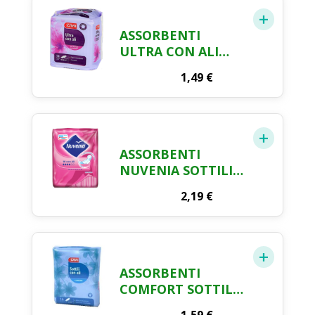
ASSORBENTI
ULTRA CON ALI
CRAI X 14
1,49
€
ASSORBENTI
NUVENIA SOTTILI
CON ALI NORMAL X
2,19
€
16 PEZZI
ASSORBENTI
COMFORT SOTTILI
CON ALI CRAI X 16