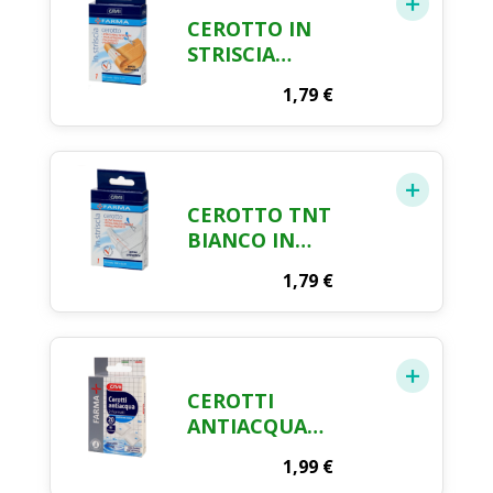
CEROTTO IN
STRISCIA
RITAGLIABILE CM.
1,79
€
100 X 6 FARMA CRAI
CEROTTO TNT
BIANCO IN
STRISCIA CM. 100 X
1,79
€
6 FARMA CRAI
CEROTTI
ANTIACQUA
INVISIBILI
1,99
€
ASSORTITI FARMA