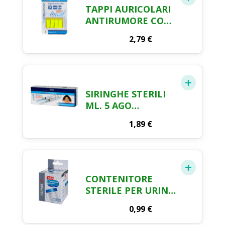
TAPPI AURICOLARI
ANTIRUMORE CON
CONTENITORE
2,79
€
FARMA CRAI X 4
SIRINGHE STERILI
ML. 5 AGO
INDOLORE FARMA
1,89
€
CRAI X 10 PEZZI
CONTENITORE
STERILE PER URINE
ML.10-120 FARMA
0,99
€
CRAI