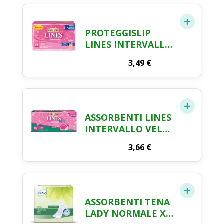
PROTEGGISLIP
LINES INTERVALLO
ULTRA ANATOMICO
3,49
€
RIPIEGATO X 44
ASSORBENTI LINES
INTERVALLO VELO
SLIP X 42
3,66
€
ASSORBENTI TENA
LADY NORMALE X