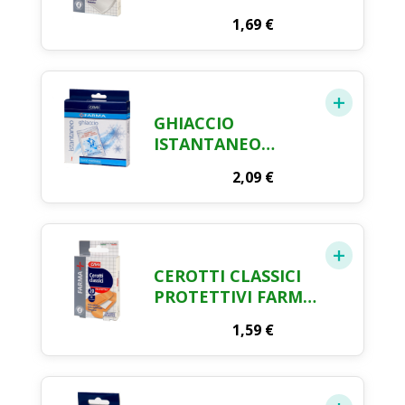
FARMA CRAI X 6
1,69
€
GHIACCIO
ISTANTANEO
BUSTA MONOUSO
2,09
€
FARMA CRAI
CEROTTI CLASSICI
PROTETTIVI FARMA
CRAI X 20
1,59
€