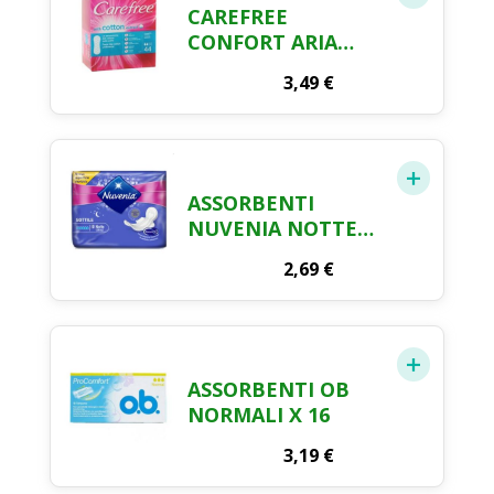
CAREFREE
CONFORT ARIA
PROTEGGI SLIP X 40
3,49
€
+4
ASSORBENTI
NUVENIA NOTTE
CON ALI SOTTILE X
2,69
€
10
ASSORBENTI OB
NORMALI X 16
3,19
€