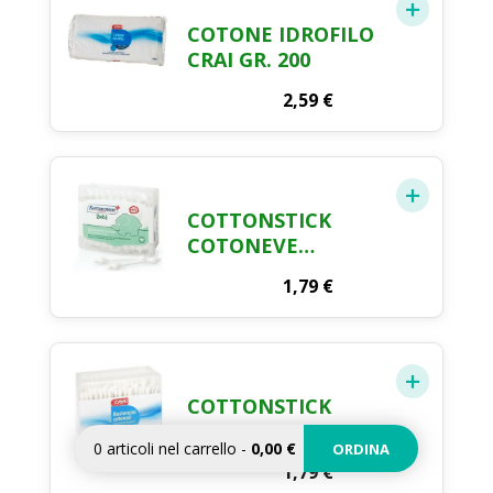
COTONE IDROFILO
CRAI GR. 200
2,59
€
COTTONSTICK
COTONEVE
FARMACOTONE X
1,79
€
50
COTTONSTICK
COTONATI CRAI X
0
articoli nel carrello
-
0,00 €
ORDINA
200 PEZZI
1,79
€