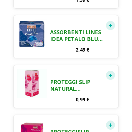
1,59
€
ASSORBENTI LINES
IDEA PETALO BLU
NOTTE X 10
2,49
€
PROTEGGI SLIP
NATURAL
COMFORT
0,99
€
TRASPIRANTE
DISTESI CRAI X 20
PROTEGGISLIP