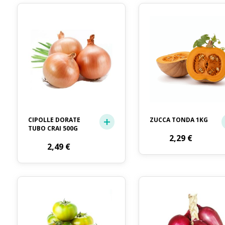
CIPOLLE DORATE
ZUCCA TONDA 1KG
TUBO CRAI 500G
2,29
€
2,49
€