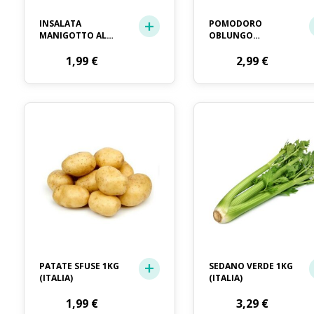
INSALATA
POMODORO
MANIGOTTO AL
OBLUNGO
PEZZO GR. 250
INSALATARO(ITALIA)
1,99
€
CONF.1KG
2,99
€
PATATE SFUSE 1KG
SEDANO VERDE 1KG
(ITALIA)
(ITALIA)
1,99
€
3,29
€