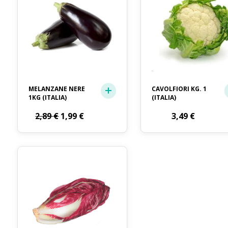
MELANZANE NERE
CAVOLFIORI KG. 1
1KG (ITALIA)
(ITALIA)
Il
Il
2,89
€
1,99
€
3,49
€
prezzo
prezzo
originale
attuale
era:
è:
2,89 €.
1,99 €.