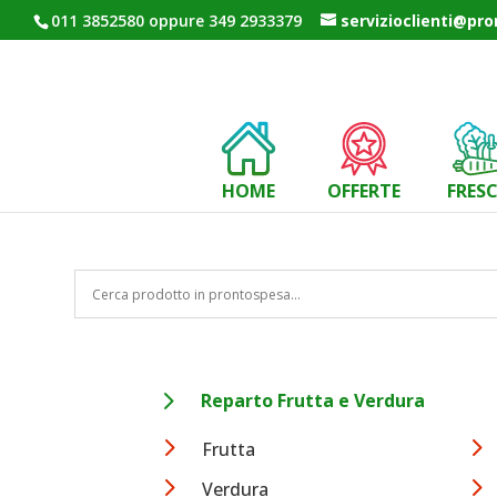
011 3852580 oppure 349 2933379
servizioclienti@pr
HOME
OFFERTE
FRES
5
Reparto Frutta e Verdura
5
5
Frutta
5
5
Verdura