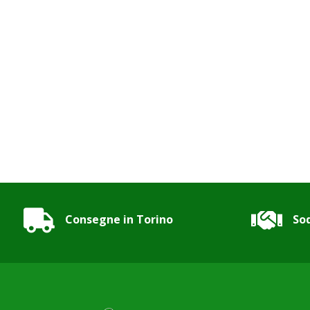


Consegne in Torino
Sod