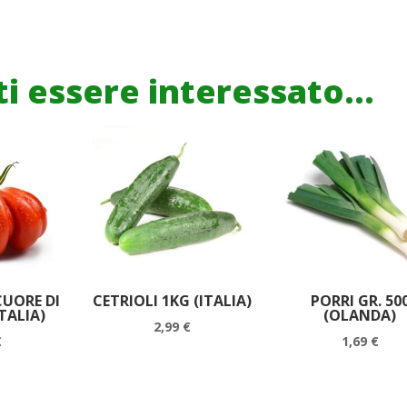
i essere interessato...
UORE DI
CETRIOLI 1KG (ITALIA)
PORRI GR. 50
ITALIA)
(OLANDA)
2,99
€
€
1,69
€