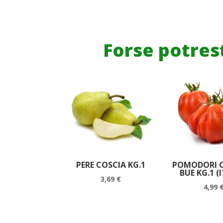
Forse potrest
PERE COSCIA KG.1
POMODORI C
BUE KG.1 (
3,69
€
4,99