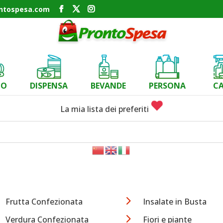
ontospesa.com
CO
DISPENSA
BEVANDE
PERSONA
C
La mia lista dei preferiti
5
Frutta Confezionata
Insalate in Busta
5
Verdura Confezionata
Fiori e piante