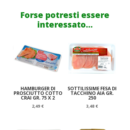
IMPANATI
AMADORI
Forse potresti essere
GR.
interessato...
300
quantità
HAMBURGER DI
SOTTILISSIME FESA DI
PROSCIUTTO COTTO
TACCHINO AIA GR.
CRAI GR. 75 X 2
250
2,49
€
3,48
€