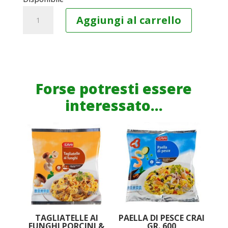
BURGER
Aggiungi al carrello
VEGETALE
GREEN
COUSINE
FINDUS
GR.
Forse potresti essere
200
interessato...
quantità
TAGLIATELLE AI
PAELLA DI PESCE CRAI
FUNGHI PORCINI &
GR. 600