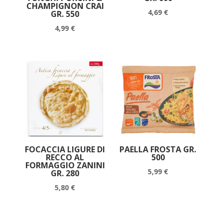
CHAMPIGNON CRAI
4,69
€
GR. 550
4,99
€
FOCACCIA LIGURE DI
PAELLA FROSTA GR.
RECCO AL
500
FORMAGGIO ZANINI
5,99
€
GR. 280
5,80
€