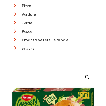
5
Pizze
5
Verdure
5
Carne
5
Pesce
5
Prodotti Vegetali e di Soia
5
Snacks