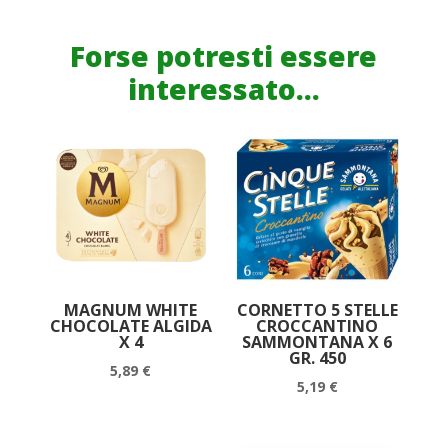
CIOCCOLATO
CRAI
Forse potresti essere
X
interessato...
6
quantità
MAGNUM WHITE
CORNETTO 5 STELLE
CHOCOLATE ALGIDA
CROCCANTINO
X 4
SAMMONTANA X 6
GR. 450
5,89
€
5,19
€