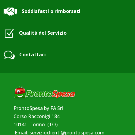

Soddisfatti o rimborsati
Z
Qualità del Servizio
w
Contattaci
ProntoSpesa by FA Srl
Corso Racconigi 184
10141 Torino (TO)
Email:
servizioclienti@prontospesa.com