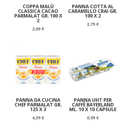
COPPA MALÙ
PANNA COTTA AL
CLASSICA CACAO
CARAMELLO CRAI GR.
PARMALAT GR. 100 X
100 X 2
2
2,79
€
2,09
€
PANNA DA CUCINA
PANNA UHT PER
CHEF PARMALAT GR.
CAFFÈ BAYERLAND
125 X 3
ML. 10 X 10 CAPSULE
4,39
€
0,99
€