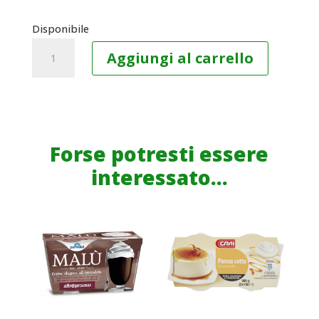
Disponibile
DANACOL
Aggiungi al carrello
YOGURT
DA
BERE,
RIDUCE
IL
Forse potresti essere
COLESTEROLO
interessato...
GRAZIE
AGLI
STEROLI
VEGETALI,
BIANCO
NATURALE,
4X100G
quantità