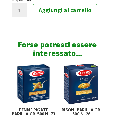
FUSILLI
Aggiungi al carrello
INTEGRALI
BIO
CRAI
GR.
500
Forse potresti essere
N.
interessato...
41
quantità
PENNE RIGATE
RISONI BARILLA GR.
BARILLA GR. 500 N. 73
500 N. 26