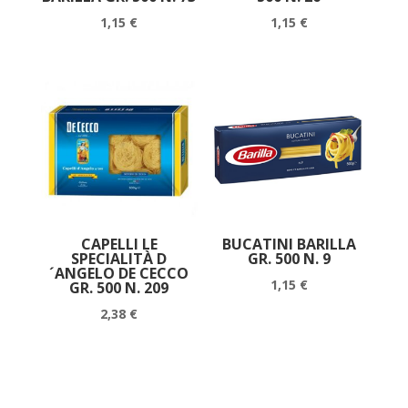
1,15
€
1,15
€
CAPELLI LE
BUCATINI BARILLA
SPECIALITÀ D
GR. 500 N. 9
´ANGELO DE CECCO
1,15
€
GR. 500 N. 209
2,38
€