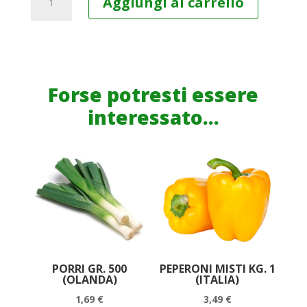
Aggiungi al carrello
CUORI
DI
ICEBERG
CRAI
GR.
Forse potresti essere
250
interessato...
quantità
PORRI GR. 500
PEPERONI MISTI KG. 1
(OLANDA)
(ITALIA)
1,69
€
3,49
€