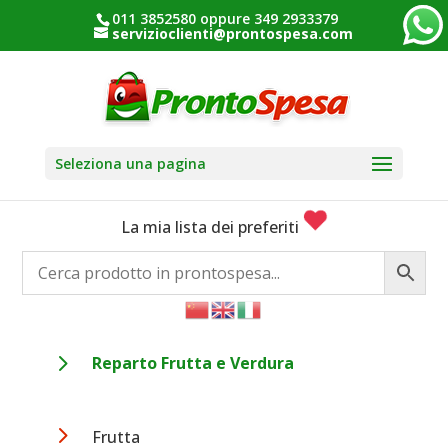
011 3852580 oppure 349 2933379
servizioclienti@prontospesa.com
Seleziona una pagina
La mia lista dei preferiti
5
Reparto Frutta e Verdura
5
Frutta