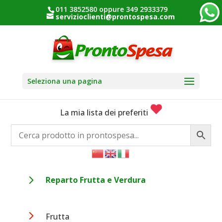
011 3852580 oppure 349 2933379
servizioclienti@prontospesa.com
Seleziona una pagina
La mia lista dei preferiti
5
Reparto Frutta e Verdura
5
Frutta