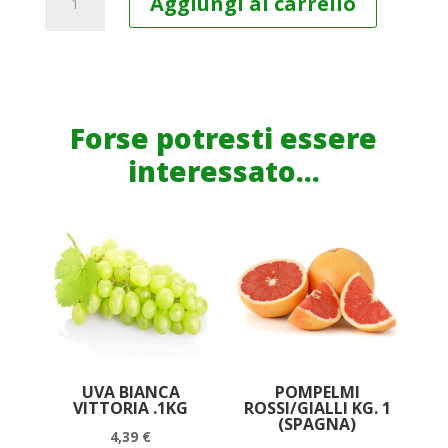
Aggiungi al carrello
SONGINO
CRAI
GR.
125
quantità
Forse potresti essere
interessato...
UVA BIANCA
POMPELMI
VITTORIA .1KG
ROSSI/GIALLI KG. 1
(SPAGNA)
4,39
€