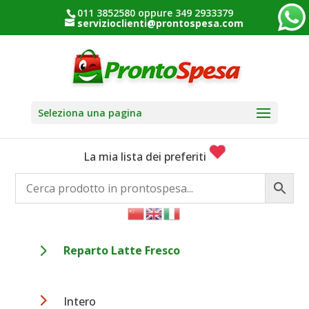
011 3852580 oppure 349 2933379
servizioclienti@prontospesa.com
Seleziona una pagina
La mia lista dei preferiti
5
Reparto Latte Fresco
5
Intero