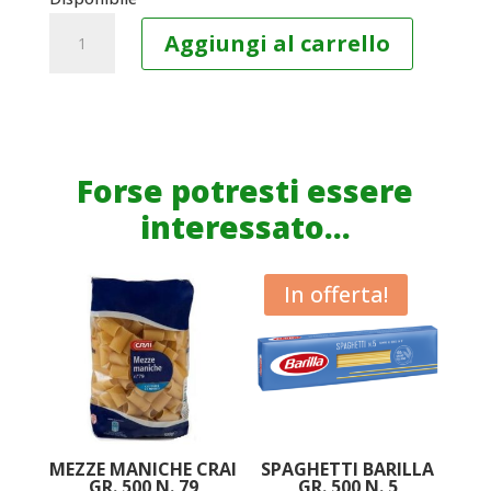
LINGUINE
Aggiungi al carrello
CRAI
GR.
500
N.
23
Forse potresti essere
quantità
interessato...
In offerta!
MEZZE MANICHE CRAI
SPAGHETTI BARILLA
GR. 500 N. 79
GR. 500 N. 5