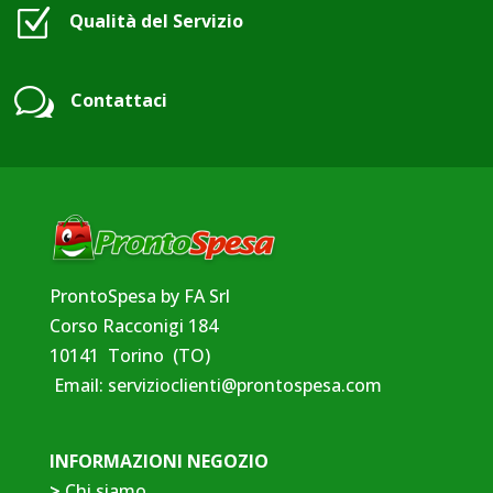
Z
Qualità del Servizio
w
Contattaci
ProntoSpesa by FA Srl
Corso Racconigi 184
10141 Torino (TO)
Email:
servizioclienti@prontospesa.com
INFORMAZIONI NEGOZIO
>
Chi siamo