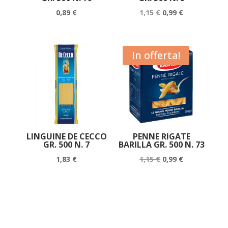
Il
Il
0,89
€
1,15
€
0,99
€
prezzo
prezzo
originale
attuale
era:
è:
In offerta!
1,15 €.
0,99 €.
LINGUINE DE CECCO
PENNE RIGATE
GR. 500 N. 7
BARILLA GR. 500 N. 73
Il
Il
1,83
€
1,15
€
0,99
€
prezzo
prezzo
originale
attuale
era:
è:
1,15 €.
0,99 €.