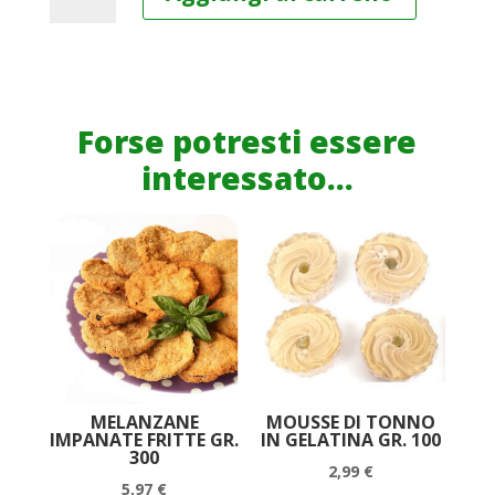
Pesto
di
Pra'
Pesto
Genovese
Forse potresti essere
senza
interessato...
Aglio
Bruzzone
&
Ferrari
90
g
quantità
MELANZANE
MOUSSE DI TONNO
IMPANATE FRITTE GR.
IN GELATINA GR. 100
300
2,99
€
5,97
€