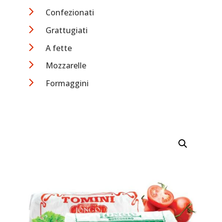
5
Confezionati
5
Grattugiati
5
A fette
5
Mozzarelle
5
Formaggini