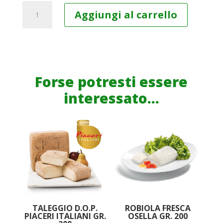
Caseificio
Aggiungi al carrello
Longo
Tomino
a
Rotolo
Verde
Forse potresti essere
Formaggio
interessato...
Fresco
330g
quantità
TALEGGIO D.O.P.
ROBIOLA FRESCA
PIACERI ITALIANI GR.
OSELLA GR. 200