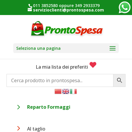
011 3852580 oppure 349 2933379
servizioclienti@prontospesa.com
Seleziona una pagina
La mia lista dei preferiti
5
Reparto Formaggi
5
Al taglio