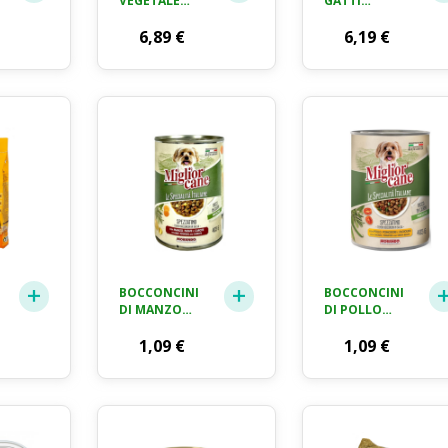
VEGETALE
GATTI
CRAI LT. 5
CATFRESH
6,89
€
FRISKIES KG. 5
6,19
€
BOCCONCINI
BOCCONCINI
DI MANZO
DI POLLO
PATATE &
POMODORI &
CAROTE
1,09
€
FAGIOLI
1,09
€
MIGLIORCANE
MIGLIORCANE
GR. 405
GR. 405