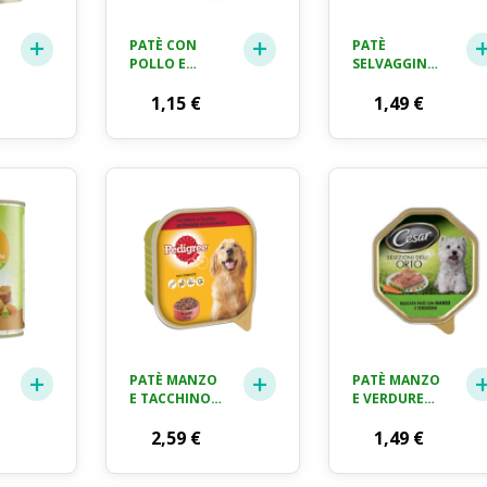
PATÈ CON
PATÈ
POLLO E
SELVAGGINA
TACCHINO
POLLO
RANDY DOG
1,15
€
VERDURE
1,49
€
GR. 150
CESAR GR. 150
PATÈ MANZO
PATÈ MANZO
E TACCHINO
E VERDURE
PEDIGREE GR.
CESAR GR. 150
300
2,59
€
1,49
€