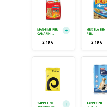
MANGIME PER
MISCELA SEMI
CANARINI
PER
BOB MARTIN
PAPPAGALLIN
GR. 400
2,19
€
MENU
2,19
€
COMPLETE
FRISKIES GR.
400
TAPPETINI
TAPPETINI