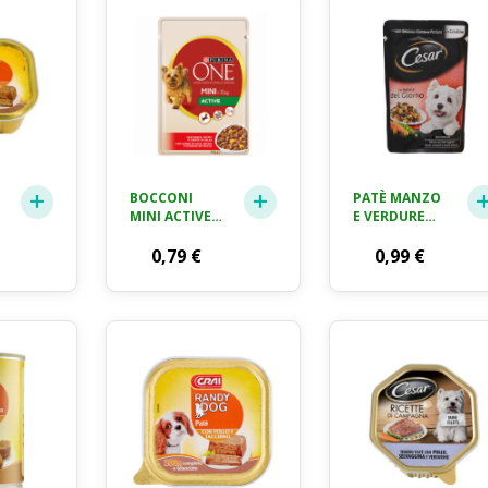
BOCCONI
PATÈ MANZO
MINI ACTIVE
E VERDURE
MANZO
CESAR GR. 100
PATATE
0,79
€
0,99
€
CAROTE
PURINA ONE
GR. 100