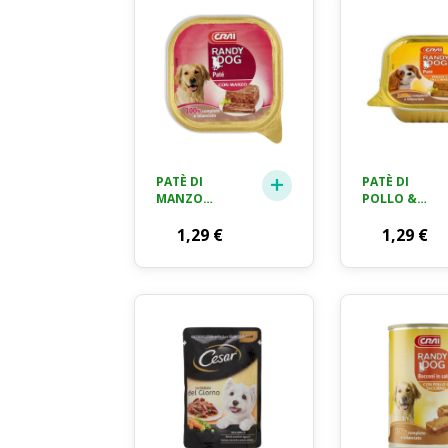
PATÈ DI
PATÈ DI
MANZO
POLLO &
RANDY DOG
TACCHINO
GR. 300
1,29
€
RANDY DOG
1,29
€
GR. 300