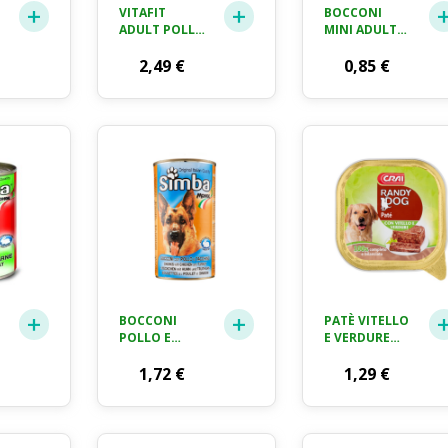
VITAFIT
BOCCONI
ADULT POLLO
MINI ADULT
& CAROTE
POLLO
FRISKIES GR.
2,49
€
CAROTE
0,85
€
100 X 4
FAGIOLINI
PURINA ONE
GR. 100
BOCCONI
PATÈ VITELLO
POLLO E
E VERDURE
TACCHINO
RANDY DOG
SIMBA KG.
1,72
€
GR. 300
1,29
€
1,23