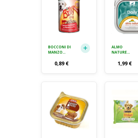
BOCCONI DI
ALMO
MANZO
NATURE
ADULT BILLY
DAILY MENU
DOG GR. 415
0,89
€
VITELLO &
1,99
€
CAROTE GR.
300