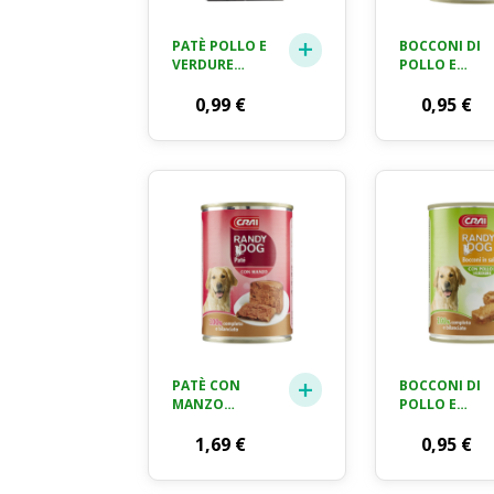
PATÈ POLLO E
BOCCONI DI
VERDURE
POLLO E
MISTE CESAR
TACCHINO
GR. 100
0,99
€
RANDY DOG
0,95
€
GR. 405
PATÈ CON
BOCCONI DI
MANZO
POLLO E
RANDY DOG
VERDURE
GR. 400
1,69
€
RANDY DOG
0,95
€
GR. 405