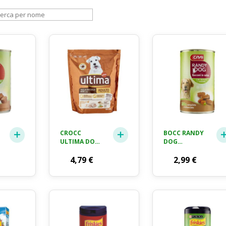
CROCC
BOCC RANDY
ULTIMA DOG
DOG
MIN ADUL
MANVERD
800G
4,79
€
1200GR
2,99
€