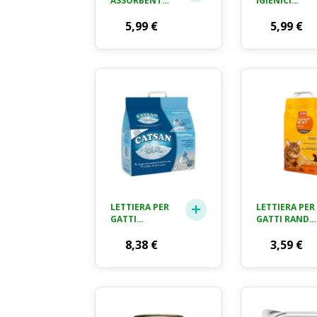
ASSORBENTI
IGIENICI
IGIENICI CM.
ANIMALI CRAI
60X60 PETITA
5,99
€
CM.60 X90
5,99
€
X 30 PZ
X15 PEZZI
LETTIERA PER
LETTIERA PER
GATTI
GATTI RANDY
CATSAN KG.
CAT CRAI KG.
4.6
8,38
€
5
3,59
€