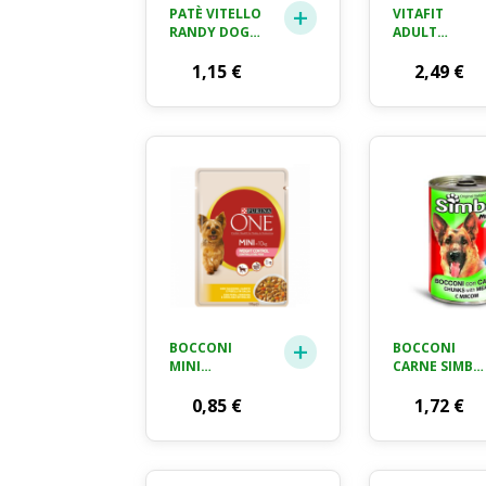
PATÈ VITELLO
VITAFIT
RANDY DOG
ADULT
GR. 150
MANZO &
1,15
€
PATATE
2,49
€
FRISKIES GR.
100 X 4
BOCCONI
BOCCONI
MINI
CARNE SIMBA
TACCHINO
KG. 1,23
CAROTE
0,85
€
1,72
€
PURINA ONE
GR. 100