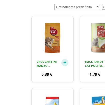
CROCCANTINI
BOCC RANDY
MANZO
CAT POL/TAC
RANDY DOG
400GR
KG. 4
5,39
€
1,79
€