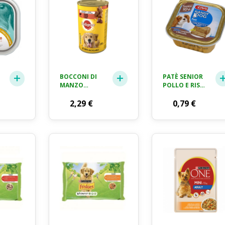
BOCCONI DI
PATÈ SENIOR
MANZO
POLLO E RISO
PEDIGREE GR.
RANDY DOG
400
2,29
€
GR. 150
0,79
€