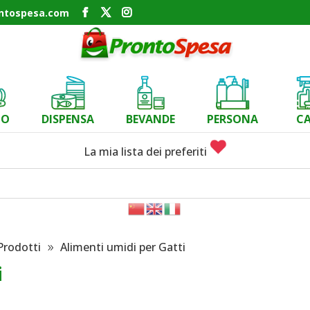
ontospesa.com
CO
DISPENSA
BEVANDE
PERSONA
C
La mia lista dei preferiti
Prodotti
Alimenti umidi per Gatti
i