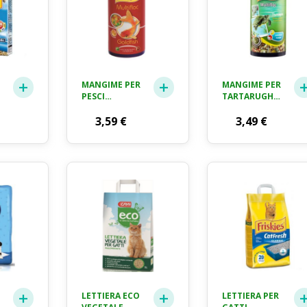
MANGIME PER
MANGIME PER
PESCI
TARTARUGHE
I
MULTIFLOC
FRISKIES GR.
FRISKIES GR.
3,59
€
25
3,49
€
36
LETTIERA ECO
LETTIERA PER